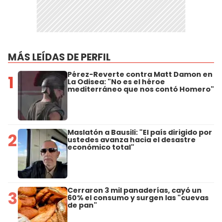
MÁS LEÍDAS DE PERFIL
Pérez-Reverte contra Matt Damon en
1
La Odisea: "No es el héroe
mediterráneo que nos contó Homero"
Maslatón a Bausili: "El país dirigido por
2
ustedes avanza hacia el desastre
económico total"
Cerraron 3 mil panaderías, cayó un
3
60% el consumo y surgen las "cuevas
de pan"