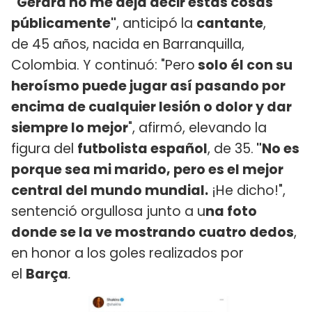
"Gerard no me deja decir estas cosas
públicamente"
, anticipó la
cantante
,
de 45 años, nacida en Barranquilla,
Colombia. Y continuó: "Pero
solo él con su
heroísmo puede jugar así pasando por
encima de cualquier lesión o dolor y dar
siempre lo mejor
", afirmó, elevando la
figura del
futbolista español
, de 35.
"No es
porque sea mi marido, pero es el mejor
central del mundo mundial.
¡He dicho!",
sentenció orgullosa junto a u
na foto
donde se la ve mostrando cuatro dedos
,
en honor a los goles realizados por
el
Barça
.