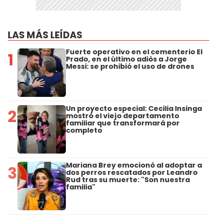
LAS MÁS LEÍDAS
Fuerte operativo en el cementerio El
1
Prado, en el último adiós a Jorge
Messi: se prohibió el uso de drones
Un proyecto especial: Cecilia Insinga
2
mostró el viejo departamento
familiar que transformará por
completo
Mariana Brey emocionó al adoptar a
3
dos perros rescatados por Leandro
Rud tras su muerte: "Son nuestra
familia"