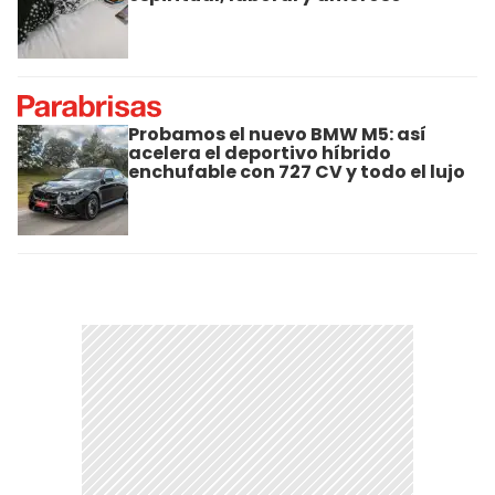
Probamos el nuevo BMW M5: así
acelera el deportivo híbrido
enchufable con 727 CV y todo el lujo