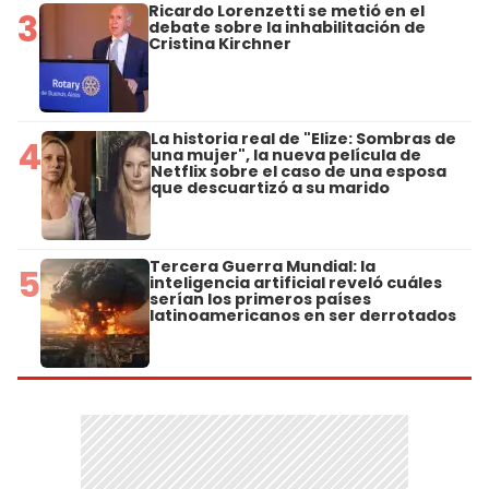
Ricardo Lorenzetti se metió en el
3
debate sobre la inhabilitación de
Cristina Kirchner
La historia real de "Elize: Sombras de
4
una mujer", la nueva película de
Netflix sobre el caso de una esposa
que descuartizó a su marido
Tercera Guerra Mundial: la
5
inteligencia artificial reveló cuáles
serían los primeros países
latinoamericanos en ser derrotados