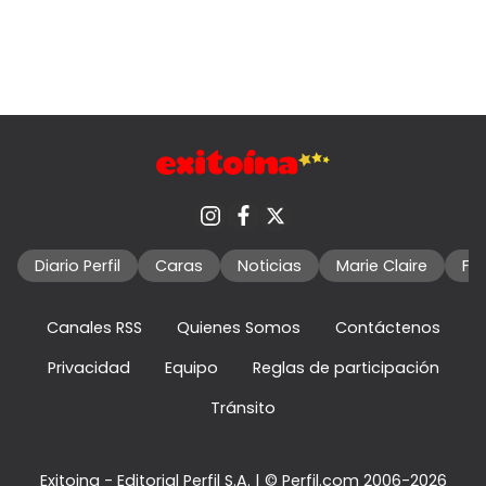
Diario Perfil
Caras
Noticias
Marie Claire
Fo
Canales RSS
Quienes Somos
Contáctenos
Privacidad
Equipo
Reglas de participación
Tránsito
Exitoina - Editorial Perfil S.A.
| © Perfil.com 2006-2026