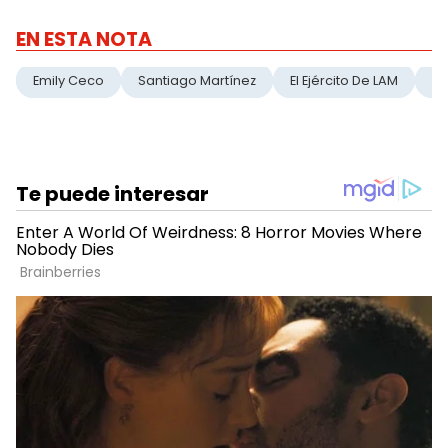
EN ESTA NOTA
Emily Ceco
Santiago Martínez
El Ejército De LAM
In