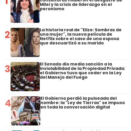
1
consultoras midieron el desgaste de
Milei y la crisis de liderazgo en el
peronismo
La historia real de "Elize: Sombras de
2
una mujer", la nueva película de
Netflix sobre el caso de una esposa
que descuartizó a su marido
El Senado dio media sanción a la
3
Inviolabilidad de la Propiedad Privada:
el Gobierno tuvo que ceder en la Ley
del Manejo del Fuego
El Gobierno perdió la pulseada del
4
nombre: la "Ley de Tierras" se impuso
en toda la conversación digital