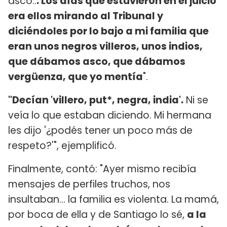
asco..
. Los días que estuvieron en el juicio
era ellos mirando al Tribunal y
diciéndoles por lo bajo a mi familia que
eran unos negros villeros, unos indios,
que dábamos asco, que dábamos
vergüenza, que yo mentía
".
"Decían 'villero, put*, negra, india'.
Ni se
veía lo que estaban diciendo. Mi hermana
les dijo '¿podés tener un poco más de
respeto?'", ejemplificó.
Finalmente, contó: "Ayer mismo recibía
mensajes de perfiles truchos, nos
insultaban... la familia es violenta. La mamá,
por boca de ella y de Santiago lo sé,
a la