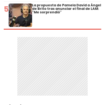
La propuesta de Pamela David a Ángel
5
de Brito tras anunciar el final de LAM:
"Me sorprendió"