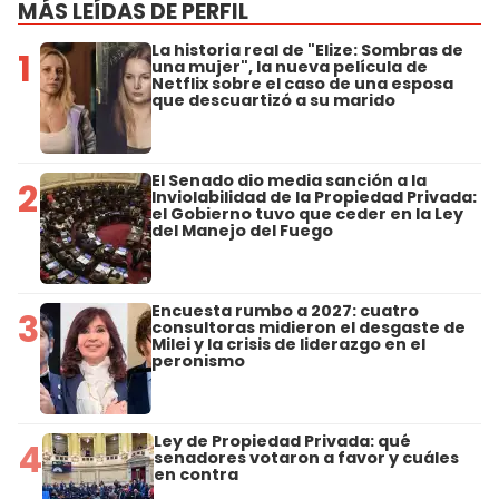
MÁS LEÍDAS DE PERFIL
La historia real de "Elize: Sombras de
1
una mujer", la nueva película de
Netflix sobre el caso de una esposa
que descuartizó a su marido
El Senado dio media sanción a la
2
Inviolabilidad de la Propiedad Privada:
el Gobierno tuvo que ceder en la Ley
del Manejo del Fuego
Encuesta rumbo a 2027: cuatro
3
consultoras midieron el desgaste de
Milei y la crisis de liderazgo en el
peronismo
Ley de Propiedad Privada: qué
4
senadores votaron a favor y cuáles
en contra