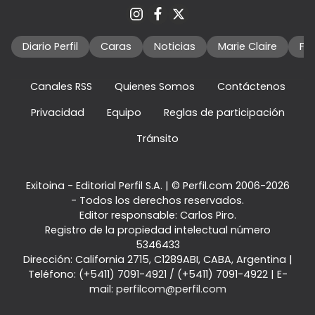
Diario Perfil
Caras
Noticias
Marie Claire
Fo
Canales RSS
Quienes Somos
Contáctenos
Privacidad
Equipo
Reglas de participación
Tránsito
Exitoina - Editorial Perfil S.A.
| © Perfil.com 2006-2026
- Todos los derechos reservados.
Editor responsable: Carlos Piro.
Registro de la propiedad intelectual número
5346433
Dirección:
California 2715
,
C1289ABI
,
CABA, Argentina
|
Teléfono:
(+5411) 7091-4921
/
(+5411) 7091-4922
| E-
mail:
perfilcom@perfil.com