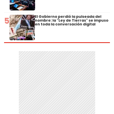
El Gobierno perdió la pulseada del
5
nombre: la "Ley de Tierras" se impuso
en toda la conversación digital