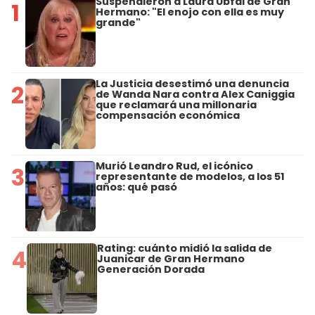
Suspendieron a Laura Ubfal de Gran
1
Hermano: "El enojo con ella es muy
grande"
La Justicia desestimó una denuncia
2
de Wanda Nara contra Alex Caniggia
que reclamará una millonaria
compensación económica
Murió Leandro Rud, el icónico
3
representante de modelos, a los 51
años: qué pasó
Rating: cuánto midió la salida de
4
Juanicar de Gran Hermano
Generación Dorada