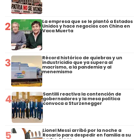
La empresa que se le plantó a Estados
2
Unidos y hace negocios con China en
Vaca Muerta
Récord histórico de quiebras y un
3
industricidio que ya supera al
macrismo, a la pandemia y al
menemismo
Santilli reactiva la contención de
4
gobernadores y la mesa política
convoca a Sturzenegger
Lionel Messi arribó por la noche a
5
Rosario para despedir en familia a su