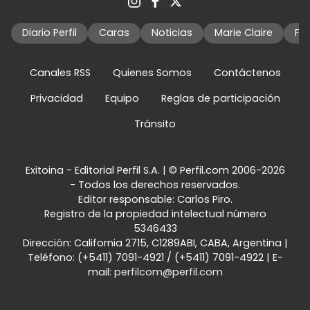
Diario Perfil
Caras
Noticias
Marie Claire
Fo
Canales RSS
Quienes Somos
Contáctenos
Privacidad
Equipo
Reglas de participación
Tránsito
Exitoina - Editorial Perfil S.A.
| © Perfil.com 2006-2026
- Todos los derechos reservados.
Editor responsable: Carlos Piro.
Registro de la propiedad intelectual número
5346433
Dirección:
California 2715
,
C1289ABI
,
CABA, Argentina
|
Teléfono:
(+5411) 7091-4921
/
(+5411) 7091-4922
| E-
mail:
perfilcom@perfil.com