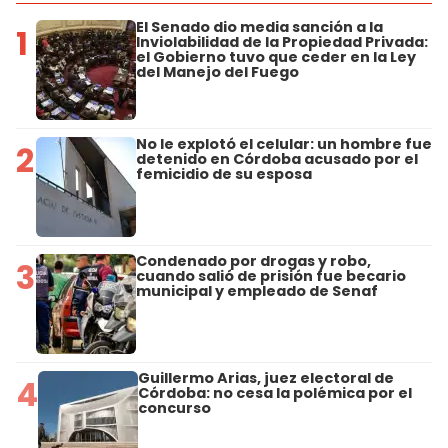
El Senado dio media sanción a la
1
Inviolabilidad de la Propiedad Privada:
el Gobierno tuvo que ceder en la Ley
del Manejo del Fuego
No le explotó el celular: un hombre fue
2
detenido en Córdoba acusado por el
femicidio de su esposa
Condenado por drogas y robo,
3
cuando salió de prisión fue becario
municipal y empleado de Senaf
Guillermo Arias, juez electoral de
4
Córdoba: no cesa la polémica por el
concurso