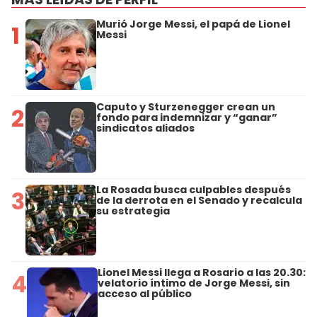
Murió Jorge Messi, el papá de Lionel
1
Messi
Caputo y Sturzenegger crean un
2
fondo para indemnizar y “ganar”
sindicatos aliados
La Rosada busca culpables después
3
de la derrota en el Senado y recalcula
su estrategia
Lionel Messi llega a Rosario a las 20.30:
4
velatorio íntimo de Jorge Messi, sin
acceso al público