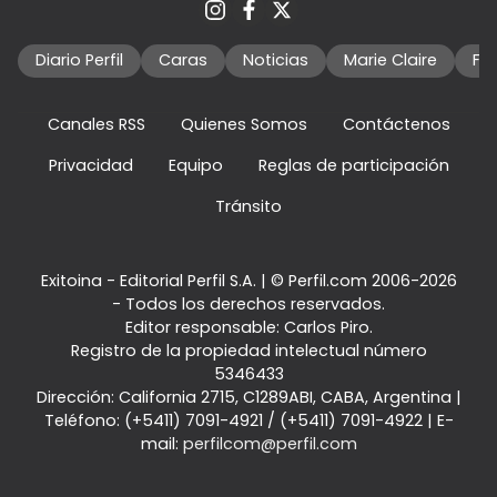
Diario Perfil
Caras
Noticias
Marie Claire
Fo
Canales RSS
Quienes Somos
Contáctenos
Privacidad
Equipo
Reglas de participación
Tránsito
Exitoina - Editorial Perfil S.A.
| © Perfil.com 2006-2026
- Todos los derechos reservados.
Editor responsable: Carlos Piro.
Registro de la propiedad intelectual número
5346433
Dirección:
California 2715
,
C1289ABI
,
CABA, Argentina
|
Teléfono:
(+5411) 7091-4921
/
(+5411) 7091-4922
| E-
mail:
perfilcom@perfil.com