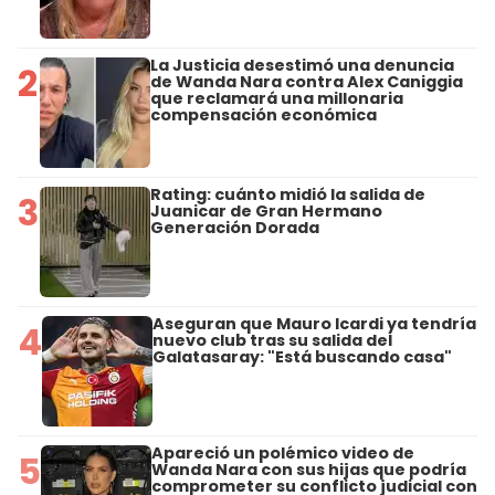
La Justicia desestimó una denuncia
2
de Wanda Nara contra Alex Caniggia
que reclamará una millonaria
compensación económica
Rating: cuánto midió la salida de
3
Juanicar de Gran Hermano
Generación Dorada
Aseguran que Mauro Icardi ya tendría
4
nuevo club tras su salida del
Galatasaray: "Está buscando casa"
Apareció un polémico video de
5
Wanda Nara con sus hijas que podría
comprometer su conflicto judicial con