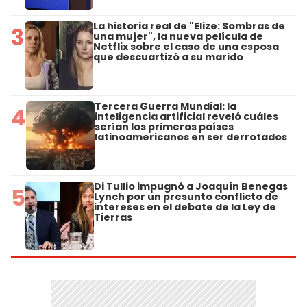
La historia real de "Elize: Sombras de
3
una mujer", la nueva película de
Netflix sobre el caso de una esposa
que descuartizó a su marido
Tercera Guerra Mundial: la
4
inteligencia artificial reveló cuáles
serían los primeros países
latinoamericanos en ser derrotados
Di Tullio impugnó a Joaquín Benegas
5
Lynch por un presunto conflicto de
intereses en el debate de la Ley de
Tierras