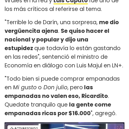
virales en la red y
Luis Caputo
fue uno de
los más críticos al referirse al tema.
"Terrible lo de Darín, una sorpresa,
me dio
vergüencita ajena
.
S
e quiso hacer el
nacional y popular y dijo una
estupidez
que todavía lo están gastando
en las redes", sentenció el ministro de
Economía en diálogo con Luis Majul en LN+.
"Todo bien si puede comprar empanadas
en
Mi gusto
o
Don julio
, pero
las
empanadas no valen eso, Ricardito
.
Quedate tranquilo que
la gente come
empanadas ricas por $16.000
", agregó.