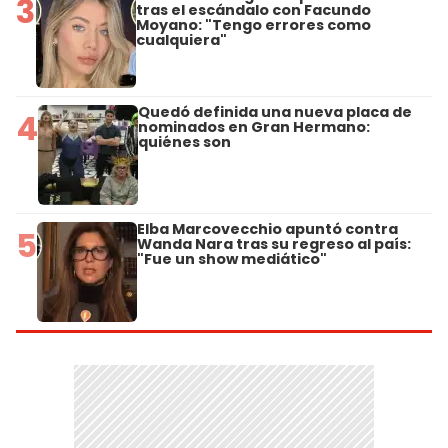
3
tras el escándalo con Facundo
Moyano: "Tengo errores como
cualquiera"
Quedó definida una nueva placa de
4
nominados en Gran Hermano:
quiénes son
Elba Marcovecchio apuntó contra
5
Wanda Nara tras su regreso al país:
"Fue un show mediático"