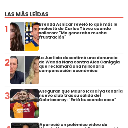
LAS MÁS LEÍDAS
Brenda Asnicar reveló lo qué más le
1
molestó de Carlos Tévez cuando
salieron: "Me generaba mucha
frustración"
La Justicia desestimó una denuncia
2
de Wanda Nara contra Alex Caniggia
que reclamará una millonaria
compensación económica
Aseguran que Mauro Icardi ya tendría
3
nuevo club tras su salida del
Galatasaray: "Está buscando casa"
Apareció un polémico video de