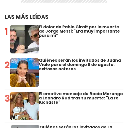
LAS MÁS LEÍDAS
El dolor de Pablo Giralt por la muerte
1
de Jorge Messi: "Era muy importante
para mí"
Quiénes serán los invitados de Juana
2
Viale para el domingo 9 de agosto:
exitosos actores
El emotivo mensaje de Rocío Marengo
3
a Leandro Rud tras su muerte: "La re
luchaste"
Quiénes serán los invitados de La