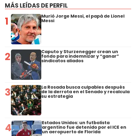
MÁS LEÍDAS DE PERFIL
Murió Jorge Messi, el papá de Lionel
1
Messi
Caputo y Sturzenegger crean un
2
fondo para indemnizar y “ganar”
sindicatos aliados
La Rosada busca culpables después
3
de la derrota en el Senado y recalcula
su estrategia
Estados Unidos: un futbolista
4
argentino fue detenido por el ICE en
un aeropuerto de Florida