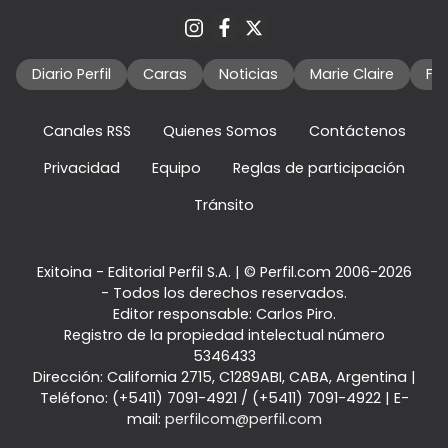
Diario Perfil
Caras
Noticias
Marie Claire
Fo
Canales RSS
Quienes Somos
Contáctenos
Privacidad
Equipo
Reglas de participación
Tránsito
Exitoina - Editorial Perfil S.A.
| © Perfil.com 2006-2026
- Todos los derechos reservados.
Editor responsable: Carlos Piro.
Registro de la propiedad intelectual número
5346433
Dirección:
California 2715
,
C1289ABI
,
CABA, Argentina
|
Teléfono:
(+5411) 7091-4921
/
(+5411) 7091-4922
| E-
mail:
perfilcom@perfil.com