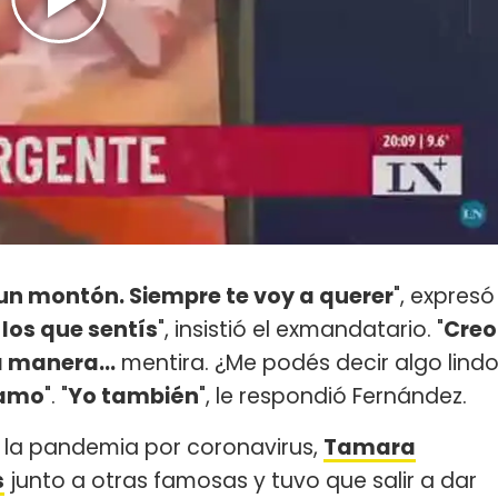
 un montón. Siempre te voy a querer
", expresó
los que sentís
", insistió el exmandatario. "
Creo
 manera...
mentira. ¿Me podés decir algo lind
 amo
". "
Yo también
", le respondió Fernández.
 la pandemia por coronavirus,
Tamara
s
junto a otras famosas y tuvo que salir a dar