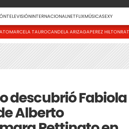
ÓN
TELEVISIÓN
INTERNACIONAL
NETFLIX
MÚSICA
SEXY
BATO
MARCELA TAURO
CANDELA ARIZAGA
PEREZ HILTON
RAT
 descubrió Fabiola
de Alberto
mara Pettinato en