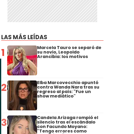
LAS MÁS LEÍDAS
Marcela Tauro se separó de
1
su novio, Leopoldo
Arancibia: los motivos
Elba Marcovecchio apuntó
2
contra Wanda Nara tras su
regreso al país: "Fue un
show mediático"
Candela Arizaga rompió el
3
silencio tras el escándalo
con Facundo Moyano:
"Tengo errores como