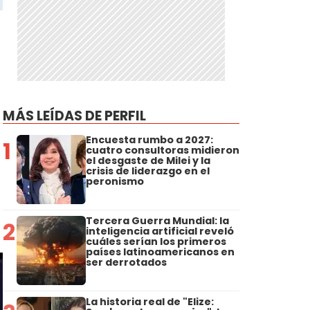
MÁS LEÍDAS DE PERFIL
Encuesta rumbo a 2027:
1
cuatro consultoras midieron
el desgaste de Milei y la
crisis de liderazgo en el
peronismo
Tercera Guerra Mundial: la
2
inteligencia artificial reveló
cuáles serían los primeros
países latinoamericanos en
ser derrotados
La historia real de "Elize: