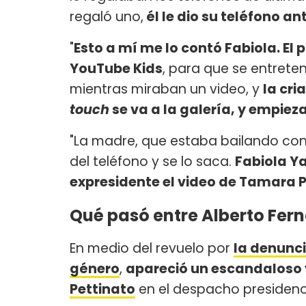
regaló uno,
él le dio su teléfono an
"
Esto a mí me lo contó Fabiola. El 
YouTube Kids
, para que se entret
mientras miraban un video, y
la cri
touch
se va a la galería, y empiez
"La madre, que estaba bailando con e
del teléfono y se lo saca.
Fabiola Ya
expresidente el video de Tamara Pe
Qué pasó entre Alberto Fer
En medio del revuelo por
la denunci
género
,
apareció un escandaloso v
Pettinato
en el despacho presidenci