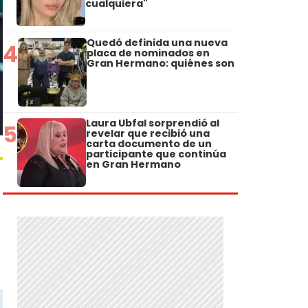
cualquiera"
Quedó definida una nueva
4
placa de nominados en
Gran Hermano: quiénes son
Laura Ubfal sorprendió al
5
revelar que recibió una
carta documento de un
participante que continúa
en Gran Hermano