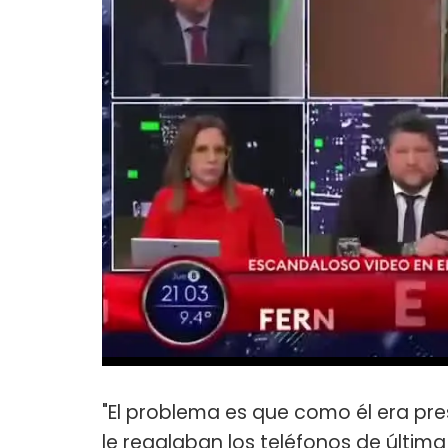
"El problema es que como él era pre
le regalaban los teléfonos de últi