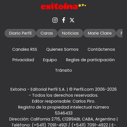
Diario Perfil
Caras
Noticias
Marie Claire
Fo
Canales RSS
Quienes Somos
Contáctenos
Privacidad
Equipo
Reglas de participación
Tránsito
Exitoina - Editorial Perfil S.A.
| © Perfil.com 2006-2026
- Todos los derechos reservados.
Editor responsable: Carlos Piro.
Registro de la propiedad intelectual número
5346433
Dirección:
California 2715
,
C1289ABI
,
CABA, Argentina
|
Teléfono:
(+5411) 7091-4921
/
(+5411) 7091-4922
| E-