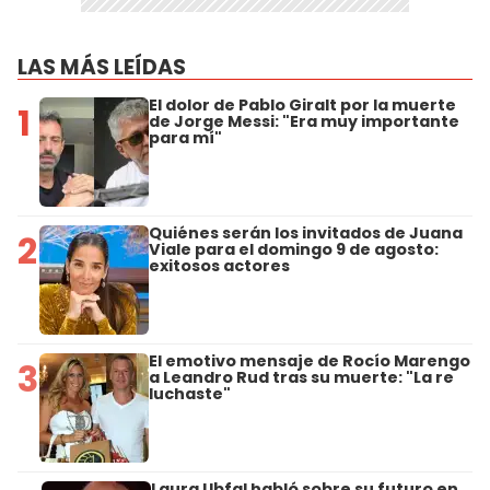
LAS MÁS LEÍDAS
El dolor de Pablo Giralt por la muerte
1
de Jorge Messi: "Era muy importante
para mí"
Quiénes serán los invitados de Juana
2
Viale para el domingo 9 de agosto:
exitosos actores
El emotivo mensaje de Rocío Marengo
3
a Leandro Rud tras su muerte: "La re
luchaste"
Laura Ubfal habló sobre su futuro en