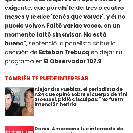
exigente, que por ahí le da tres o cuatro
meses y le dice 'tenés que volver', y él no
puede volver. Faltó varias veces, en un
momento faltó sin avisar. No está
bueno"
, sentenció la panelista sobre la
decisión de
Esteban Trebucq
en dejar su
programa en
El Observador 107.9
.
TAMBIÉN TE PUEDE INTERESAR
Alejandro Pueblas, el periodista de
A24 que opinó sobre el cuerpo de Tini
Stoessel, pidió disculpas: "No fue mi
intención herirla"
Daniel Ambrosino fue internado de