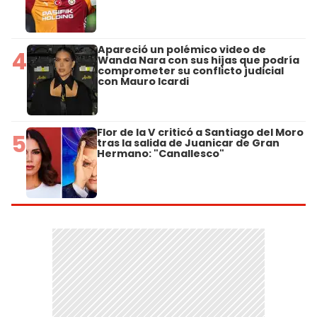
Apareció un polémico video de
4
Wanda Nara con sus hijas que podría
comprometer su conflicto judicial
con Mauro Icardi
Flor de la V criticó a Santiago del Moro
5
tras la salida de Juanicar de Gran
Hermano: "Canallesco"