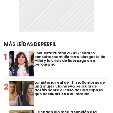
MÁS LEÍDAS DE PERFIL
Encuesta rumbo a 2027: cuatro
1
consultoras midieron el desgaste de
Milei y la crisis de liderazgo en el
peronismo
La historia real de "Elize: Sombras de
2
una mujer", la nueva película de
Netflix sobre el caso de una esposa
que descuartizó a su marido
El Senado dio media sanción a la