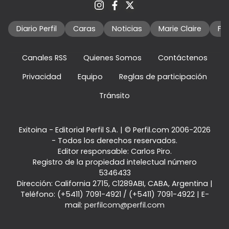
Diario Perfil
Caras
Noticias
Marie Claire
Fo
Canales RSS
Quienes Somos
Contáctenos
Privacidad
Equipo
Reglas de participación
Tránsito
Exitoina - Editorial Perfil S.A.
| © Perfil.com 2006-2026
- Todos los derechos reservados.
Editor responsable: Carlos Piro.
Registro de la propiedad intelectual número
5346433
Dirección:
California 2715
,
C1289ABI
,
CABA, Argentina
|
Teléfono:
(+5411) 7091-4921
/
(+5411) 7091-4922
| E-
mail:
perfilcom@perfil.com