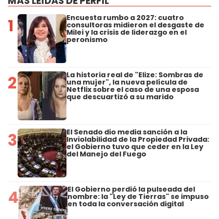
MÁS LEÍDAS DE PERFIL
Encuesta rumbo a 2027: cuatro
1
consultoras midieron el desgaste de
Milei y la crisis de liderazgo en el
peronismo
La historia real de "Elize: Sombras de
2
una mujer", la nueva película de
Netflix sobre el caso de una esposa
que descuartizó a su marido
El Senado dio media sanción a la
3
Inviolabilidad de la Propiedad Privada:
el Gobierno tuvo que ceder en la Ley
del Manejo del Fuego
El Gobierno perdió la pulseada del
4
nombre: la "Ley de Tierras" se impuso
en toda la conversación digital