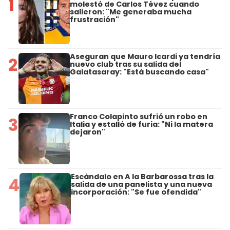
1
molestó de Carlos Tévez cuando
salieron: "Me generaba mucha
frustración"
Aseguran que Mauro Icardi ya tendría
2
nuevo club tras su salida del
Galatasaray: "Está buscando casa"
Franco Colapinto sufrió un robo en
3
Italia y estalló de furia: "Ni la matera
dejaron"
Escándalo en A la Barbarossa tras la
4
salida de una panelista y una nueva
incorporación: "Se fue ofendida"