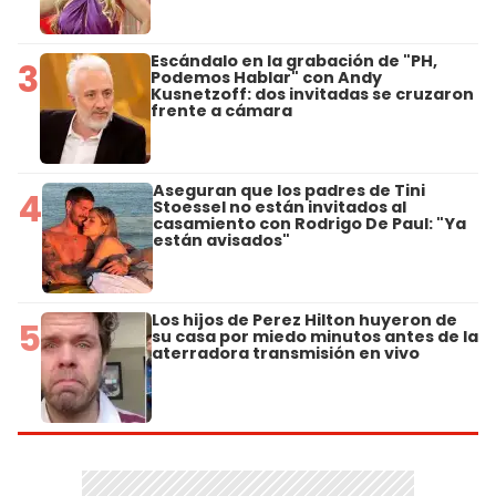
Escándalo en la grabación de "PH,
3
Podemos Hablar" con Andy
Kusnetzoff: dos invitadas se cruzaron
frente a cámara
Aseguran que los padres de Tini
4
Stoessel no están invitados al
casamiento con Rodrigo De Paul: "Ya
están avisados"
Los hijos de Perez Hilton huyeron de
5
su casa por miedo minutos antes de la
aterradora transmisión en vivo