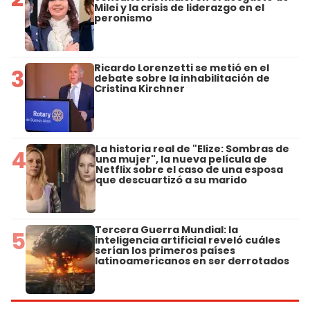
Milei y la crisis de liderazgo en el
peronismo
Ricardo Lorenzetti se metió en el
3
debate sobre la inhabilitación de
Cristina Kirchner
La historia real de "Elize: Sombras de
4
una mujer", la nueva película de
Netflix sobre el caso de una esposa
que descuartizó a su marido
Tercera Guerra Mundial: la
5
inteligencia artificial reveló cuáles
serían los primeros países
latinoamericanos en ser derrotados