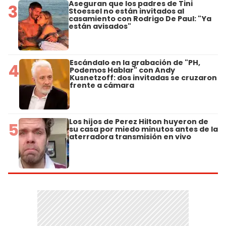
Aseguran que los padres de Tini
3
Stoessel no están invitados al
casamiento con Rodrigo De Paul: "Ya
están avisados"
Escándalo en la grabación de "PH,
4
Podemos Hablar" con Andy
Kusnetzoff: dos invitadas se cruzaron
frente a cámara
Los hijos de Perez Hilton huyeron de
5
su casa por miedo minutos antes de la
aterradora transmisión en vivo