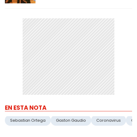
EN ESTA NOTA
Sebastian Ortega
Gaston Gaudio
Coronavirus
Cu