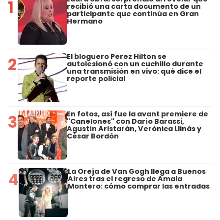
1
recibió una carta documento de un
participante que continúa en Gran
Hermano
El bloguero Perez Hilton se
2
autolesionó con un cuchillo durante
una transmisión en vivo: qué dice el
reporte policial
En fotos, así fue la avant premiere de
3
"Canelones" con Darío Barassi,
Agustín Aristarán, Verónica Llinás y
César Bordón
La Oreja de Van Gogh llega a Buenos
4
Aires tras el regreso de Amaia
Montero: cómo comprar las entradas