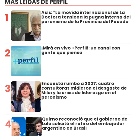
MÁS LEÍDAS DE PERFIL
Asís: "La movida internacional de La
1
Doctora tensiona la pugna interna del
peronismo de la Provincia del Pecado"
¡Mirá en vivo +Perfil!: un canal con
2
gente que piensa
Encuesta rumbo a 2027: cuatro
3
consultoras midieron el desgaste de
Milei y la crisis de liderazgo en el
peronismo
Quirno reconoció que el gobierno de
4
Lula solicitó el retiro del embajador
argentino en Brasil