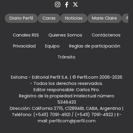
Diario Perfil
Caras
Noticias
Marie Claire
Fo
Canales RSS
Quienes Somos
Contáctenos
Privacidad
Equipo
Reglas de participación
Tránsito
Exitoina - Editorial Perfil S.A.
| © Perfil.com 2006-2026
- Todos los derechos reservados.
Editor responsable: Carlos Piro.
Registro de la propiedad intelectual número
5346433
Dirección:
California 2715
,
C1289ABI
,
CABA, Argentina
|
Teléfono:
(+5411) 7091-4921
/
(+5411) 7091-4922
| E-
mail:
perfilcom@perfil.com