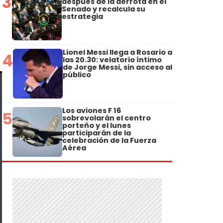
3
después de la derrota en el
Senado y recalcula su
estrategia
Lionel Messi llega a Rosario a
4
las 20.30: velatorio íntimo
de Jorge Messi, sin acceso al
público
Los aviones F 16
5
sobrevolarán el centro
porteño y el lunes
participarán de la
celebración de la Fuerza
Aérea