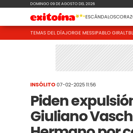
DOMINGO 09 DE AGOSTO DEL 2026
ESCÁNDALOS
CORAZ
TEMAS DEL DÍA
JORGE MESSI
PABLO GIRALT
B
INSÓLITO
07-02-2025 11:56
Piden expulsió
Giuliano Vasch
Hermano por c