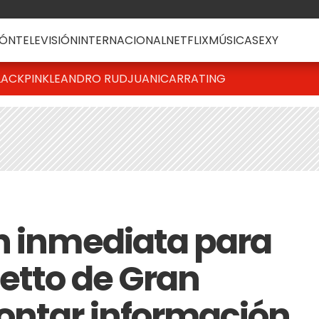
ÓN
TELEVISIÓN
INTERNACIONAL
NETFLIX
MÚSICA
SEXY
LACKPINK
LEANDRO RUD
JUANICAR
RATING
n inmediata para
etto de Gran
ontar información