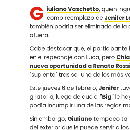
G
iuliano Vaschetto
, quien ing
como reemplazo de
Jenifer 
también podría ser eliminado de la
afuera.
Cabe destacar que, el participante 
en el repechaje con Luca, pero
Chia
nueva oportunidad a Renato Rossi
"suplente" tras ser uno de los más v
Este jueves 6 de febrero,
Jenifer
tuv
giratoria, luego de que el
"Big"
le ha
podía incumplir una de las reglas m
Sin embargo,
Giuliano
tampoco tardó
del exterior que le puede servir a lo