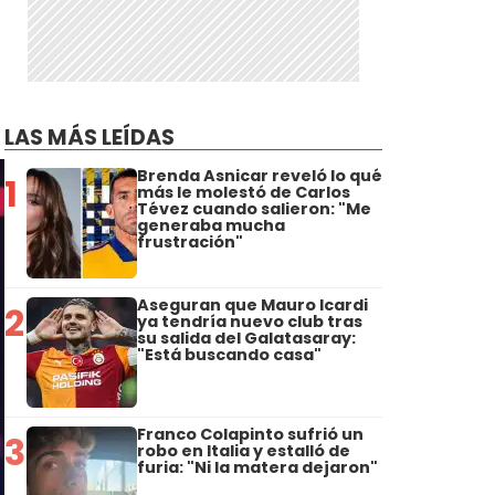
LAS MÁS LEÍDAS
Brenda Asnicar reveló lo qué
1
más le molestó de Carlos
Tévez cuando salieron: "Me
generaba mucha
frustración"
Aseguran que Mauro Icardi
2
ya tendría nuevo club tras
su salida del Galatasaray:
"Está buscando casa"
Franco Colapinto sufrió un
3
robo en Italia y estalló de
furia: "Ni la matera dejaron"