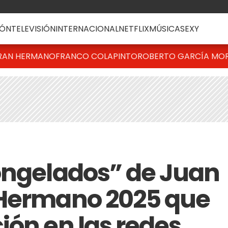
ÓN
TELEVISIÓN
INTERNACIONAL
NETFLIX
MÚSICA
SEXY
RAN HERMANO
FRANCO COLAPINTO
ROBERTO GARCÍA MO
ongelados” de Juan
 Hermano 2025 que
ión en las redes