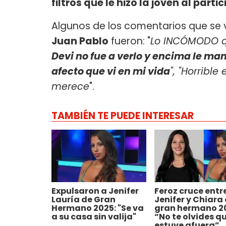
filtros que le hizo la joven al par
Algunos de los comentarios que se vi
Juan Pablo
fueron: "
Lo INCÓMODO qu
Devi no fue a verlo y encima le ma
afecto que vi en mi vida
", "Horrible
merece
".
TAMBIÉN TE PUEDE INTERESAR
Expulsaron a Jenifer
Feroz cruce entr
Lauría de Gran
Jenifer y Chiara
Hermano 2025: "Se va
gran hermano 2
a su casa sin valija"
“No te olvides q
estuve afuera”