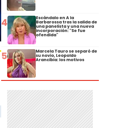
Escándalo en A la
4
Barbarossa tras la salida de
una panelista y una nueva
incorporación: "Se fue
ofendida"
Marcela Tauro se separó de
5
su novio, Leopoldo
Arancibia: los motivos