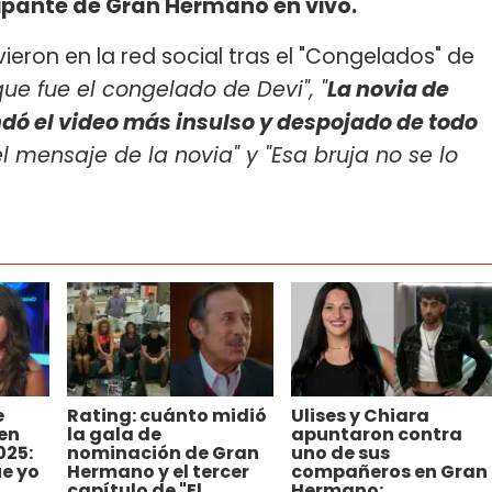
ticipante de Gran Hermano en vivo.
eron en la red social tras el "Congelados" de
e fue el congelado de Devi", "
La novia de
ndó el video más insulso y despojado de todo
 el mensaje de la novia" y "Esa bruja no se lo
e
Rating: cuánto midió
Ulises y Chiara
 en
la gala de
apuntaron contra
025:
nominación de Gran
uno de sus
ue yo
Hermano y el tercer
compañeros en Gran
capítulo de "El
Hermano: