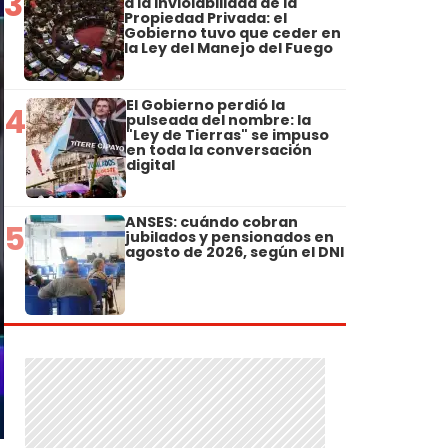
3
a la Inviolabilidad de la
Propiedad Privada: el
Gobierno tuvo que ceder en
la Ley del Manejo del Fuego
El Gobierno perdió la
4
pulseada del nombre: la
"Ley de Tierras" se impuso
en toda la conversación
digital
ANSES: cuándo cobran
5
jubilados y pensionados en
agosto de 2026, según el DNI