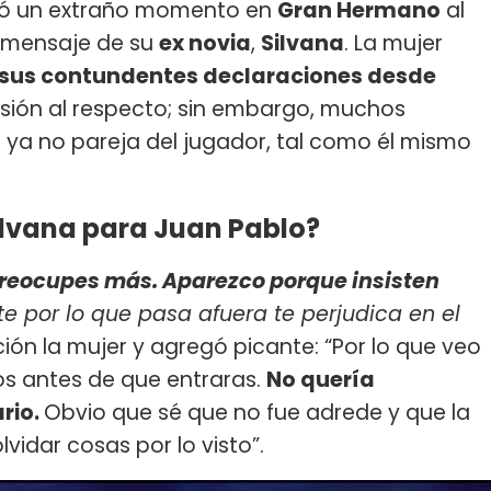
ó un extraño momento en
Gran Hermano
al
 mensaje de su
ex novia
,
Silvana
. La mujer
 sus contundentes declaraciones desde
usión al respecto; sin embargo, muchos
 ya no pareja del jugador, tal como él mismo
ilvana para Juan Pablo?
 preocupes más. Aparezco porque insisten
e por lo que pasa afuera te perjudica en el
ión la mujer y agregó picante: “Por lo que veo
os antes de que entraras.
No quería
rio.
Obvio que sé que no fue adrede y que la
idar cosas por lo visto”.