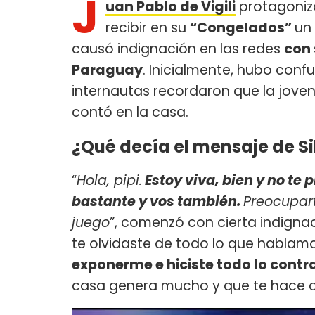
J
uan Pablo de Vigili
protagoniz
recibir en su
“Congelados”
un
causó indignación en las redes
con
Paraguay
. Inicialmente, hubo conf
internautas recordaron que la joven
contó en la casa.
¿Qué decía el mensaje de S
“
Hola, pipi.
Estoy viva, bien y no te
bastante y vos también.
Preocupart
juego
”, comenzó con cierta indignac
te olvidaste de todo lo que hablam
exponerme e hiciste todo lo contra
casa genera mucho y que te hace olv