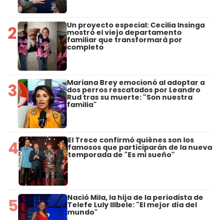
Un proyecto especial: Cecilia Insinga
2
mostró el viejo departamento
familiar que transformará por
completo
Mariana Brey emocionó al adoptar a
3
dos perros rescatados por Leandro
Rud tras su muerte: "Son nuestra
familia"
El Trece confirmó quiénes son los
4
famosos que participarán de la nueva
temporada de "Es mi sueño"
Nació Mila, la hija de la periodista de
5
Telefe Luly Illbele: "El mejor día del
mundo"