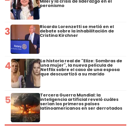
Milei y la crisis de liderazgo en el
peronismo
Ricardo Lorenzetti se metió en el
3
debate sobre la inhabilitación de
Cristina Kirchner
La historia real de "Elize: Sombras de
4
una mujer", la nueva película de
Netflix sobre el caso de una esposa
que descuartizó a su marido
Tercera Guerra Mundial: la
5
inteligencia artificial reveló cuáles
serían los primeros países
latinoamericanos en ser derrotados