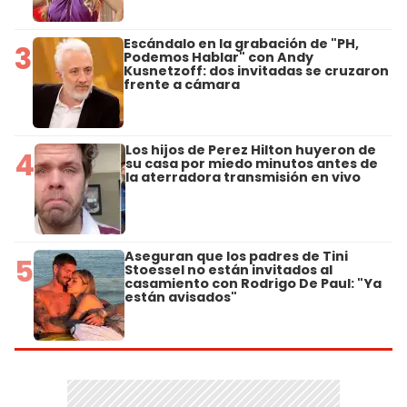
Escándalo en la grabación de "PH,
3
Podemos Hablar" con Andy
Kusnetzoff: dos invitadas se cruzaron
frente a cámara
Los hijos de Perez Hilton huyeron de
4
su casa por miedo minutos antes de
la aterradora transmisión en vivo
Aseguran que los padres de Tini
5
Stoessel no están invitados al
casamiento con Rodrigo De Paul: "Ya
están avisados"