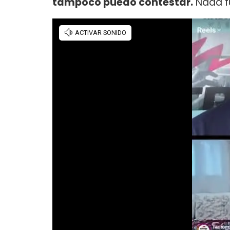
tampoco puedo contestar.
Nada f