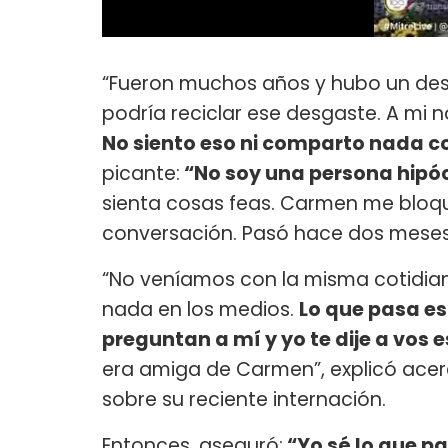
“Fueron muchos años y hubo un desg
podría reciclar ese desgaste. A mi
No siento eso ni comparto nada co
picante:
“No soy una persona hipócr
sienta cosas feas. Carmen me bloque
conversación. Pasó hace dos meses
“No veníamos con la misma cotidia
nada en los medios.
Lo que pasa es
preguntan a mí y yo te dije a vos 
era amiga de Carmen”, explicó acerc
sobre su reciente internación.
Entonces, aseguró:
“Yo sé lo que pa