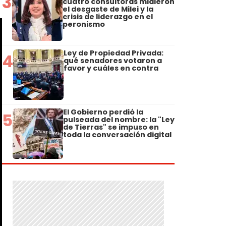
3
cuatro consultoras midieron
el desgaste de Milei y la
crisis de liderazgo en el
peronismo
Ley de Propiedad Privada:
4
qué senadores votaron a
favor y cuáles en contra
El Gobierno perdió la
5
pulseada del nombre: la "Ley
de Tierras" se impuso en
toda la conversación digital