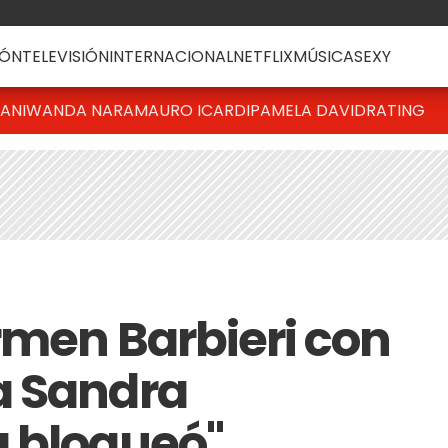
ÓN
TELEVISIÓN
INTERNACIONAL
NETFLIX
MÚSICA
SEXY
IANI
WANDA NARA
MAURO ICARDI
PAMELA DAVID
RATING
rmen Barbieri con
a Sandra
a bloqueó"