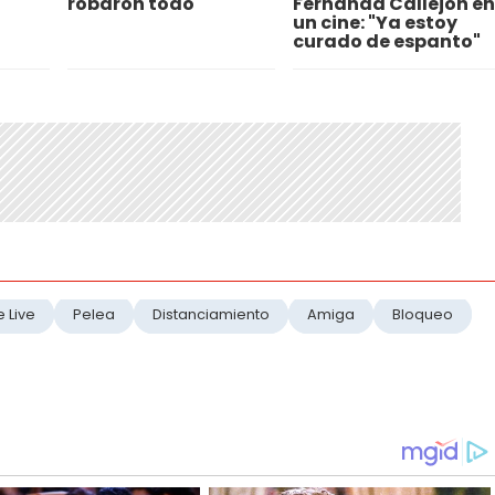
robaron todo"
Fernanda Callejón en
un cine: "Ya estoy
curado de espanto"
e Live
Pelea
Distanciamiento
Amiga
Bloqueo