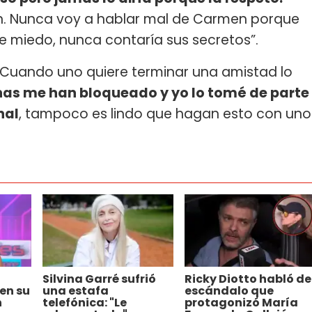
ón. Nunca voy a hablar mal de Carmen porque
ene miedo, nunca contaría sus secretos”.
 “Cuando uno quiere terminar una amistad lo
as me han bloqueado y yo lo tomé de parte
nal
, tampoco es lindo que hagan esto con uno
Silvina Garré sufrió
Ricky Diotto habló de
 en su
una estafa
escándalo que
n
telefónica: "Le
protagonizó María