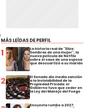
a
MÁS LEÍDAS DE PERFIL
La historia real de "Elize:
1
Sombras de una mujer", la
nueva película de Netflix
sobre el caso de una esposa
que descuartizó a su marido
El Senado dio media sanción
2
a la Inviolabilidad de la
Propiedad Privada: el
Gobierno tuvo que ceder en
la Ley del Manejo del Fuego
Encuesta rumbo a 2027: