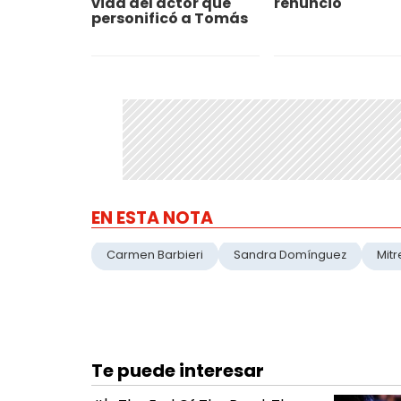
vida del actor que
renunció
personificó a Tomás
EN ESTA NOTA
Carmen Barbieri
Sandra Domínguez
Mitr