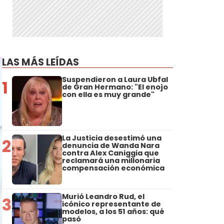
LAS MÁS LEÍDAS
Suspendieron a Laura Ubfal
1
de Gran Hermano: "El enojo
con ella es muy grande"
La Justicia desestimó una
2
denuncia de Wanda Nara
contra Alex Caniggia que
reclamará una millonaria
compensación económica
Murió Leandro Rud, el
3
icónico representante de
modelos, a los 51 años: qué
pasó