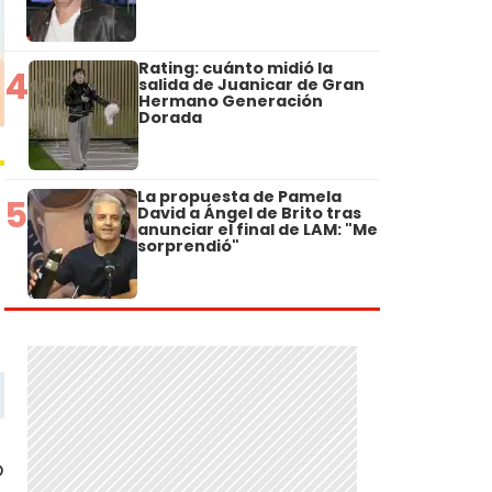
Rating: cuánto midió la
4
salida de Juanicar de Gran
Hermano Generación
Dorada
La propuesta de Pamela
5
David a Ángel de Brito tras
anunciar el final de LAM: "Me
sorprendió"
o