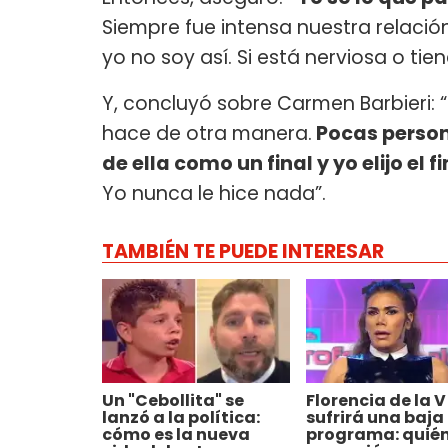
Siempre fue intensa nuestra relaci
yo no soy así. Si está nerviosa o ti
Y, concluyó sobre Carmen Barbieri:
hace de otra manera.
Pocas person
de ella como un final y yo elijo el fi
Yo nunca le hice nada”.
TAMBIÉN TE PUEDE INTERESAR
Un "Cebollita" se
Florencia de la V
lanzó a la política:
sufrirá una baja
cómo es la nueva
programa: quié