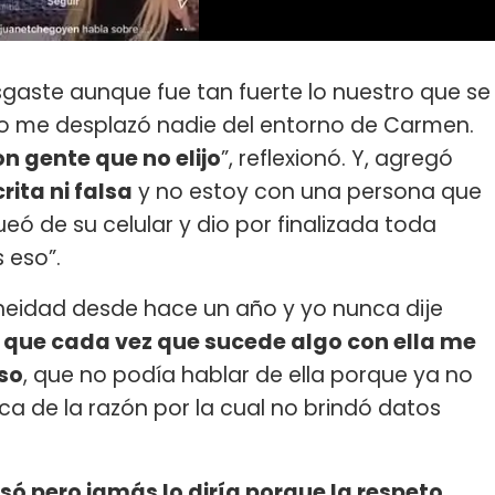
aste aunque fue tan fuerte lo nuestro que se
 no me desplazó nadie del entorno de Carmen.
n gente que no elijo
”, reflexionó. Y, agregó
ita ni falsa
y no estoy con una persona que
ó de su celular y dio por finalizada toda
 eso”.
neidad desde hace un año y yo nunca dije
 que cada vez que sucede algo con ella me
eso
, que no podía hablar de ella porque ya no
a de la razón por la cual no brindó datos
só pero jamás lo diría porque la respeto.