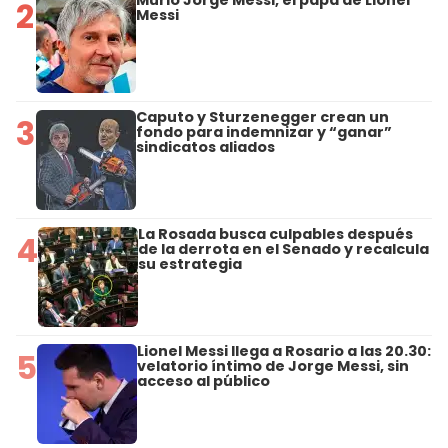
2
Messi
Caputo y Sturzenegger crean un
3
fondo para indemnizar y “ganar”
sindicatos aliados
La Rosada busca culpables después
4
de la derrota en el Senado y recalcula
su estrategia
Lionel Messi llega a Rosario a las 20.30:
5
velatorio íntimo de Jorge Messi, sin
acceso al público