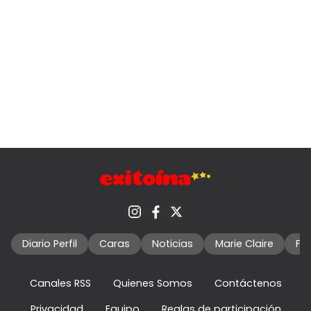
Diario Perfil
Caras
Noticias
Marie Claire
Fo
Canales RSS
Quienes Somos
Contáctenos
Privacidad
Equipo
Reglas de participación