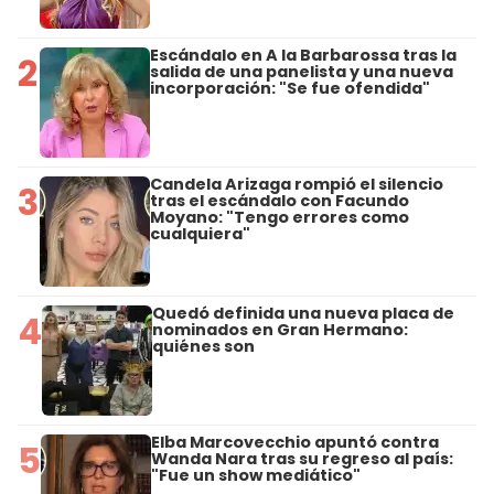
Escándalo en A la Barbarossa tras la
2
salida de una panelista y una nueva
incorporación: "Se fue ofendida"
Candela Arizaga rompió el silencio
3
tras el escándalo con Facundo
Moyano: "Tengo errores como
cualquiera"
Quedó definida una nueva placa de
4
nominados en Gran Hermano:
quiénes son
Elba Marcovecchio apuntó contra
5
Wanda Nara tras su regreso al país:
"Fue un show mediático"