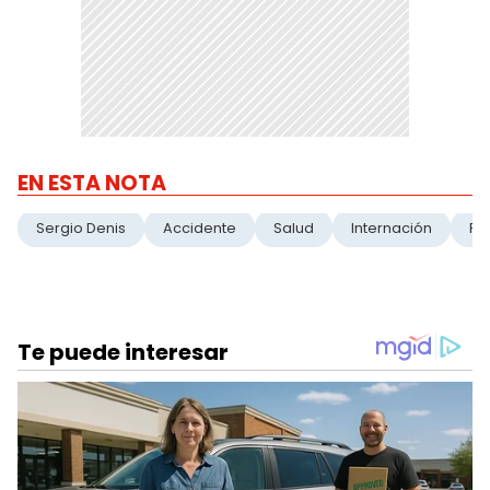
EN ESTA NOTA
Sergio Denis
Accidente
Salud
Internación
Pa