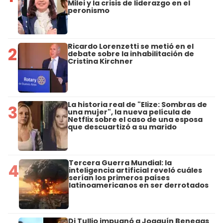
Milei y la crisis de liderazgo en el
peronismo
Ricardo Lorenzetti se metió en el
2
debate sobre la inhabilitación de
Cristina Kirchner
La historia real de "Elize: Sombras de
3
una mujer", la nueva película de
Netflix sobre el caso de una esposa
que descuartizó a su marido
Tercera Guerra Mundial: la
4
inteligencia artificial reveló cuáles
serían los primeros países
latinoamericanos en ser derrotados
Di Tullio impugnó a Joaquín Benegas