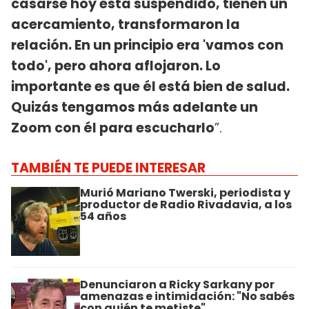
casarse hoy está suspendido, tienen un
acercamiento, transformaron la
relación. En un principio era 'vamos con
todo', pero ahora aflojaron. Lo
importante es que él está bien de salud.
Quizás tengamos más adelante un
Zoom con él para escucharlo
”.
TAMBIÉN TE PUEDE INTERESAR
Murió Mariano Twerski, periodista y
productor de Radio Rivadavia, a los
54 años
Denunciaron a Ricky Sarkany por
amenazas e intimidación: "No sabés
con quién te metiste"