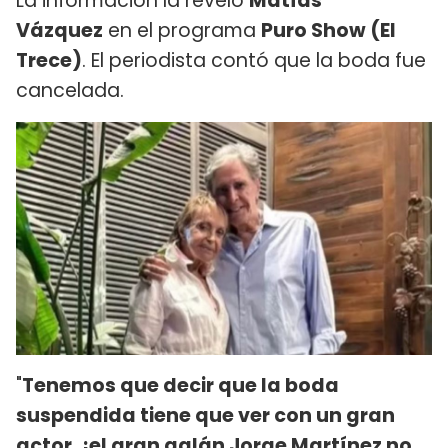
La información la reveló
Matías
Vázquez
en el programa
Puro Show (El
Trece)
. El periodista contó que la boda fue
cancelada.
"
Tenemos que decir que la boda
suspendida tiene que ver con un gran
actor, ¡el gran galán Jorge Martínez no