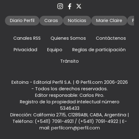
Diario Perfil
Caras
Noticias
Marie Claire
Fo
Canales RSS
Quienes Somos
Contáctenos
Privacidad
Equipo
Reglas de participación
Tránsito
Exitoina - Editorial Perfil S.A.
| © Perfil.com 2006-2026
- Todos los derechos reservados.
Editor responsable: Carlos Piro.
Registro de la propiedad intelectual número
5346433
Dirección:
California 2715
,
C1289ABI
,
CABA, Argentina
|
Teléfono:
(+5411) 7091-4921
/
(+5411) 7091-4922
| E-
mail:
perfilcom@perfil.com