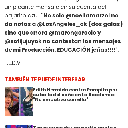
un picante mensaje en su cuenta del
pajarito azul:
"No solo @noeliamarzol no
da notas a @LosAngeles_ok (dos galas)
sino que ahora @marengorocio y
@sofijujuyok no contestan los mensajes
de mi Producción. EDUCACIÓN jeñas!!!!"
.
F.E.D.V
TAMBIÉN TE PUEDE INTERESAR
Edith Hermida contra Pampita por
su baile del caño en La Academia:
"No empatizo con ella"
Tenso cruce de una participante y