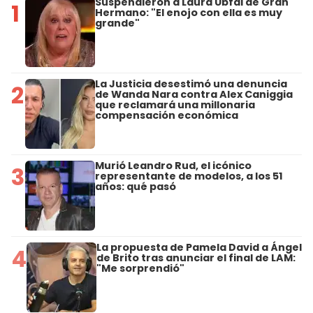
Suspendieron a Laura Ubfal de Gran
1
Hermano: "El enojo con ella es muy
grande"
La Justicia desestimó una denuncia
2
de Wanda Nara contra Alex Caniggia
que reclamará una millonaria
compensación económica
Murió Leandro Rud, el icónico
3
representante de modelos, a los 51
años: qué pasó
La propuesta de Pamela David a Ángel
4
de Brito tras anunciar el final de LAM:
"Me sorprendió"