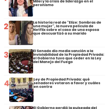
Milei y la crisis de liderazgo en el
peronismo
La historia real de "Elize: Sombras de
2
una mujer", la nueva película de
Netflix sobre el caso de una esposa
que descuartizó a su marido
El Senado dio media sanción a la
3
Inviolabilidad de la Propiedad Privada:
el Gobierno tuvo que ceder en la Ley
del Manejo del Fuego
Ley de Propiedad Privada: qué
4
senadores votaron a favor y cuáles
en contra
El Gobierno perdió la pulseada del