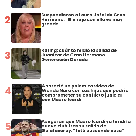
Suspendieron a Laura Ubfal de Gran
2
Hermano: "El enojo con ella es muy
grande"
Rating: cuánto midió la salida de
3
Juanicar de Gran Hermano
Generación Dorada
Apareció un polémico video de
4
Wanda Nara con sus hijas que podría
comprometer su conflicto judicial
con Mauro Icardi
Aseguran que Mauro Icardi ya tendría
5
nuevo club tras su salida del
Galatasaray: "Está buscando casa"