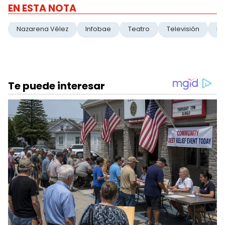
EN ESTA NOTA
Nazarena Vélez
Infobae
Teatro
Televisión
La