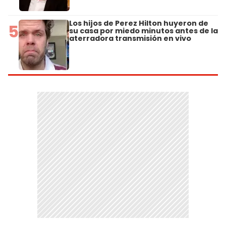
Los hijos de Perez Hilton huyeron de
5
su casa por miedo minutos antes de la
aterradora transmisión en vivo