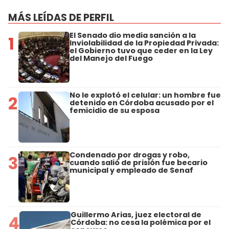
MÁS LEÍDAS DE PERFIL
El Senado dio media sanción a la
1
Inviolabilidad de la Propiedad Privada:
el Gobierno tuvo que ceder en la Ley
del Manejo del Fuego
No le explotó el celular: un hombre fue
2
detenido en Córdoba acusado por el
femicidio de su esposa
Condenado por drogas y robo,
3
cuando salió de prisión fue becario
municipal y empleado de Senaf
Guillermo Arias, juez electoral de
4
Córdoba: no cesa la polémica por el