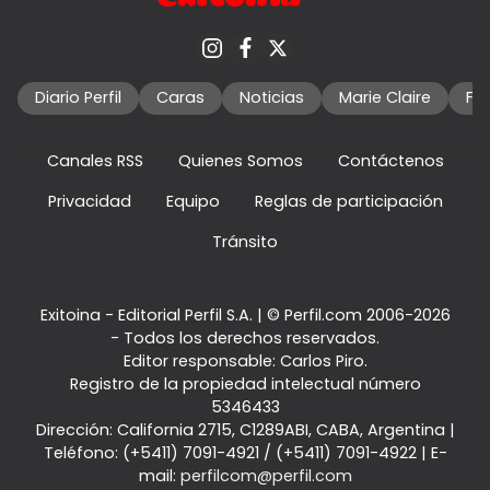
Diario Perfil
Caras
Noticias
Marie Claire
Fo
Canales RSS
Quienes Somos
Contáctenos
Privacidad
Equipo
Reglas de participación
Tránsito
Exitoina - Editorial Perfil S.A.
| © Perfil.com 2006-2026
- Todos los derechos reservados.
Editor responsable: Carlos Piro.
Registro de la propiedad intelectual número
5346433
Dirección:
California 2715
,
C1289ABI
,
CABA, Argentina
|
Teléfono:
(+5411) 7091-4921
/
(+5411) 7091-4922
| E-
mail:
perfilcom@perfil.com