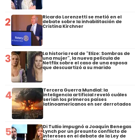
Ricardo Lorenzetti se metió en el
2
debate sobre la inhabilitación de
Cristina Kirchner
La historia real de "Elize: Sombras de
3
una mujer", la nueva película de
Netflix sobre el caso de una esposa
que descuartizó a su marido
Tercera Guerra Mundial: la
4
inteligencia artificial reveló cuáles
serían los primeros países
latinoamericanos en ser derrotados
Di Tullio impugnó a Joaquín Benegas
5
Lynch por un presunto conflicto de
intereses en el debate de la Ley de