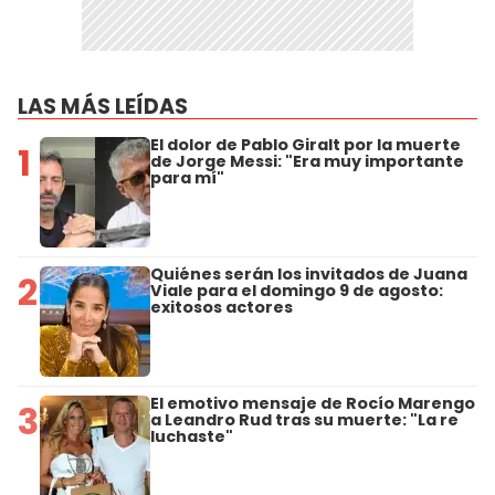
LAS MÁS LEÍDAS
El dolor de Pablo Giralt por la muerte
1
de Jorge Messi: "Era muy importante
para mí"
Quiénes serán los invitados de Juana
2
Viale para el domingo 9 de agosto:
exitosos actores
El emotivo mensaje de Rocío Marengo
3
a Leandro Rud tras su muerte: "La re
luchaste"