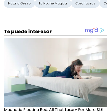
Natalia Oreiro
La Noche Magica
Coronavirus
Cua