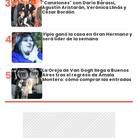
3
"Canelones" con Darío Barassi,
Agustín Aristarán, Verónica Llinás y
César Bordón
Yipio ganó la casa en Gran Hermano y
4
será líder de la semana
La Oreja de Van Gogh llega a Buenos
5
Aires tras el regreso de Amaia
Montero: cómo comprar las entradas