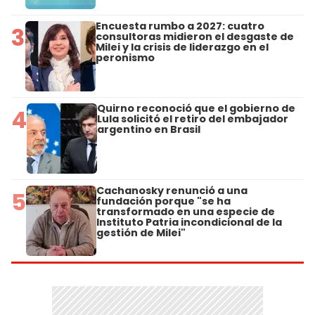
Encuesta rumbo a 2027: cuatro
3
consultoras midieron el desgaste de
Milei y la crisis de liderazgo en el
peronismo
Quirno reconoció que el gobierno de
4
Lula solicitó el retiro del embajador
argentino en Brasil
Cachanosky renunció a una
5
fundación porque "se ha
transformado en una especie de
Instituto Patria incondicional de la
gestión de Milei"