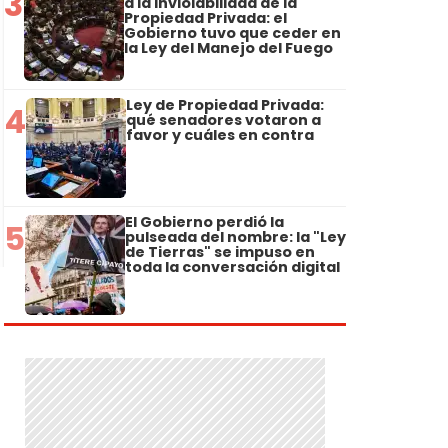
3
a la Inviolabilidad de la
Propiedad Privada: el
Gobierno tuvo que ceder en
la Ley del Manejo del Fuego
Ley de Propiedad Privada:
4
qué senadores votaron a
favor y cuáles en contra
El Gobierno perdió la
5
pulseada del nombre: la "Ley
de Tierras" se impuso en
toda la conversación digital