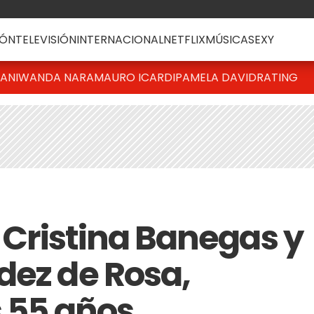
ÓN
TELEVISIÓN
INTERNACIONAL
NETFLIX
MÚSICA
SEXY
IANI
WANDA NARA
MAURO ICARDI
PAMELA DAVID
RATING
e Cristina Banegas y
dez de Rosa,
s 55 años