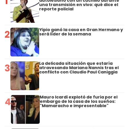
1
autolesionó con un cuchillo durante
una transmisión en vivo: qué dice el
reporte policial
Yipio ganó la casa en Gran Hermano y
2
será líder de la semana
La delicada situación que estaría
3
atravesando Mariana Nannis tras el
conflicto con Claudio Paul Caniggia
Mauro Icardi explotó de furia por el
4
embargo de la casa de los sueños:
"Mamaracho e impresentable"