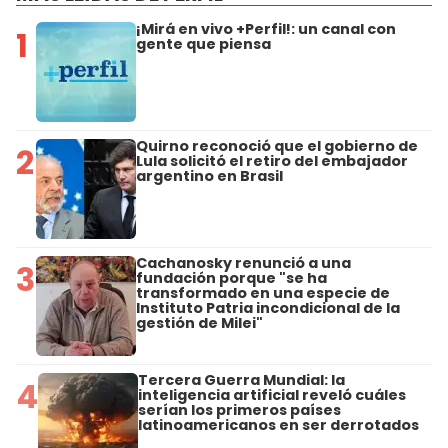
¡Mirá en vivo +Perfil!: un canal con
1
gente que piensa
Quirno reconoció que el gobierno de
2
Lula solicitó el retiro del embajador
argentino en Brasil
Cachanosky renunció a una
3
fundación porque "se ha
transformado en una especie de
Instituto Patria incondicional de la
gestión de Milei"
Tercera Guerra Mundial: la
4
inteligencia artificial reveló cuáles
serían los primeros países
latinoamericanos en ser derrotados