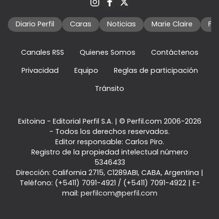
Diario Perfil
Caras
Noticias
Marie Claire
Fo
Canales RSS
Quienes Somos
Contáctenos
Privacidad
Equipo
Reglas de participación
Tránsito
Exitoina - Editorial Perfil S.A.
| © Perfil.com 2006-2026
- Todos los derechos reservados.
Editor responsable: Carlos Piro.
Registro de la propiedad intelectual número
5346433
Dirección:
California 2715
,
C1289ABI
,
CABA, Argentina
|
Teléfono:
(+5411) 7091-4921
/
(+5411) 7091-4922
| E-
mail:
perfilcom@perfil.com