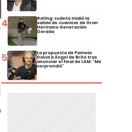
Rating: cuánto midió la
4
salida de Juanicar de Gran
Hermano Generación
Dorada
La propuesta de Pamela
5
David a Ángel de Brito tras
anunciar el final de LAM: "Me
sorprendió"
a