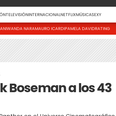
ÓN
TELEVISIÓN
INTERNACIONAL
NETFLIX
MÚSICA
SEXY
IANI
WANDA NARA
MAURO ICARDI
PAMELA DAVID
RATING
2
k Boseman a los 43