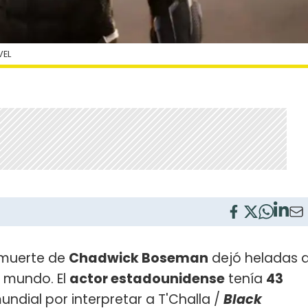
VEL
a muerte de
Chadwick Boseman
dejó heladas 
l mundo. El
actor estadounidense
tenía
43
undial por interpretar a T'Challa /
Black