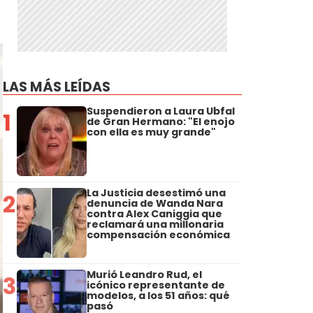
LAS MÁS LEÍDAS
Suspendieron a Laura Ubfal
1
de Gran Hermano: "El enojo
con ella es muy grande"
La Justicia desestimó una
2
denuncia de Wanda Nara
contra Alex Caniggia que
reclamará una millonaria
compensación económica
Murió Leandro Rud, el
3
icónico representante de
modelos, a los 51 años: qué
pasó