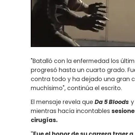
"Batalló con la enfermedad los últi
progresó hasta un cuarto grado. F
contra todo y ha dejado una gran ca
muchísimo", continúa el escrito.
El mensaje revela que
Da 5 Bloods
y
mientras hacía incontables
sesione
cirugías.
"Fue el honor de su carrera traer a