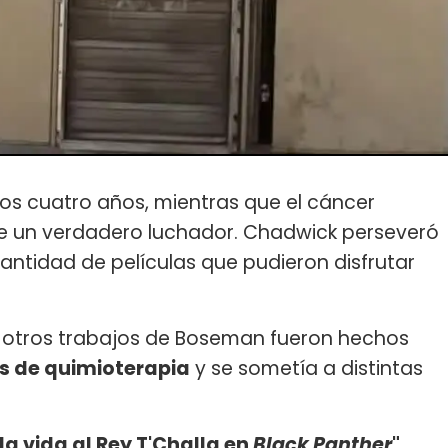
mos cuatro años, mientras que el cáncer
ue un verdadero luchador. Chadwick perseveró
ntidad de películas que pudieron disfrutar
 otros trabajos de Boseman fueron hechos
s de quimioterapia
y se sometía a distintas
 la vida al Rey T'Challa en
Black Panther
"
,