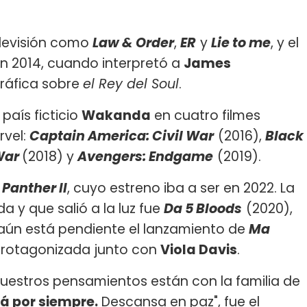
elevisión como
Law & Order
,
ER
y
Lie to me
, y el
en 2014, cuando interpretó a
James
ográfica sobre
el Rey del Soul
.
país ficticio
Wakanda
en cuatro filmes
rvel:
Captain America: Civil War
(2016),
Black
 War
(2018) y
Avengers: Endgame
(2019).
 Panther II
, cuyo estreno iba a ser en 2022. La
da y que salió a la luz fue
Da 5 Bloods
(2020),
e aún está pendiente el lanzamiento de
Ma
protagonizada junto con
Viola Davis
.
nuestros pensamientos están con la familia de
rá por siempre.
Descansa en paz", fue el