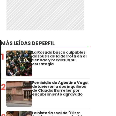
MÁS LEÍDAS DE PERFIL
La Rosada busca culpables
1
después de la derrota en el
Senado y recalcula su
estrategia
Femicidio de Agostina Vega:
2
detuvieron a dos inquilinos
de Claudio Barrelier por
encubrimiento agravado
La historia real de "Elize: