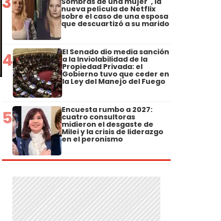
3
Sombras de una mujer", la
nueva película de Netflix
sobre el caso de una esposa
que descuartizó a su marido
El Senado dio media sanción
4
a la Inviolabilidad de la
Propiedad Privada: el
Gobierno tuvo que ceder en
la Ley del Manejo del Fuego
Encuesta rumbo a 2027:
5
cuatro consultoras
midieron el desgaste de
Milei y la crisis de liderazgo
en el peronismo