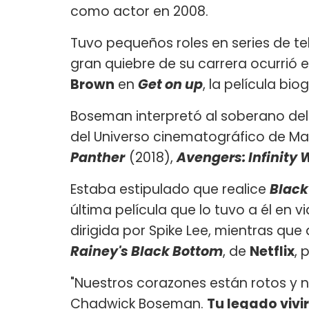
como actor en 2008.
Tuvo pequeños roles en series de t
gran quiebre de su carrera ocurrió 
Brown
en
Get on up
, la película bi
Boseman interpretó al soberano del 
del Universo cinematográfico de Ma
Panther
(2018),
Avengers: Infinity
Estaba estipulado que realice
Black
última película que lo tuvo a él en vi
dirigida por Spike Lee, mientras qu
Rainey's Black Bottom
, de
Netflix
, 
"Nuestros corazones están rotos y 
Chadwick Boseman.
Tu legado vivi