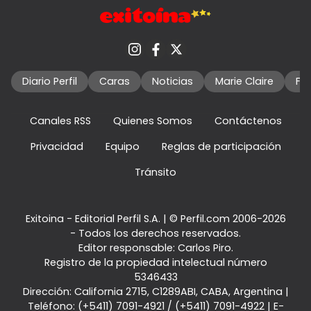
Diario Perfil
Caras
Noticias
Marie Claire
Fo
Canales RSS
Quienes Somos
Contáctenos
Privacidad
Equipo
Reglas de participación
Tránsito
Exitoina - Editorial Perfil S.A.
| © Perfil.com 2006-2026
- Todos los derechos reservados.
Editor responsable: Carlos Piro.
Registro de la propiedad intelectual número
5346433
Dirección:
California 2715
,
C1289ABI
,
CABA, Argentina
|
Teléfono:
(+5411) 7091-4921
/
(+5411) 7091-4922
| E-