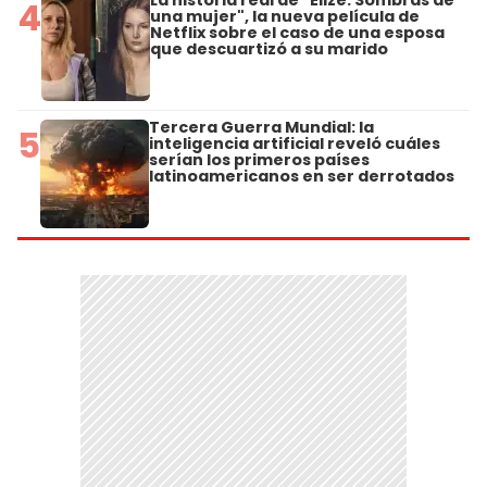
4
una mujer", la nueva película de
Netflix sobre el caso de una esposa
que descuartizó a su marido
Tercera Guerra Mundial: la
5
inteligencia artificial reveló cuáles
serían los primeros países
latinoamericanos en ser derrotados