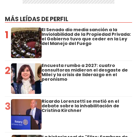
MÁS LEÍDAS DE PERFIL
El Senado dio media sanción a la
1
Inviolabilidad de la Propiedad Privada:
el Gobierno tuvo que ceder en la Ley
del Manejo del Fuego
Encuesta rumbo a 2027: cuatro
2
consultoras midieron el desgaste de
Milei y la crisis de liderazgo en el
peronismo
Ricardo Lorenzetti se metió en el
3
debate sobre la inhabilitación de
Cristina Kirchner
La historia real de "Elize: Sombras de