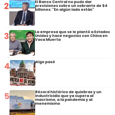
El Banco Central no pudo dar
2
precisiones sobre un sobrante de $4
billones: "En algún lado están"
La empresa que se le plantó a Estados
3
Unidos y hace negocios con China en
Vaca Muerta
Algo pasó
4
Récord histórico de quiebras y un
5
industricidio que ya supera al
macrismo, a la pandemia y al
menemismo