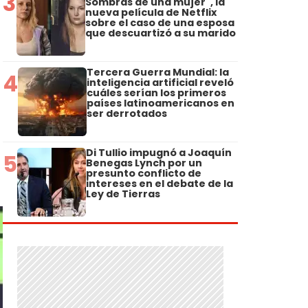
3
Sombras de una mujer", la
nueva película de Netflix
sobre el caso de una esposa
que descuartizó a su marido
Tercera Guerra Mundial: la
4
inteligencia artificial reveló
cuáles serían los primeros
países latinoamericanos en
ser derrotados
Di Tullio impugnó a Joaquín
5
Benegas Lynch por un
presunto conflicto de
intereses en el debate de la
Ley de Tierras