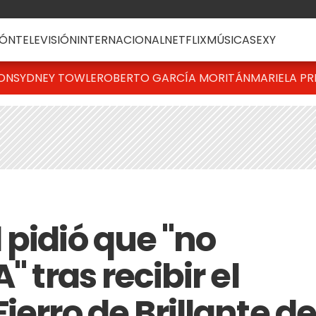
ÓN
TELEVISIÓN
INTERNACIONAL
NETFLIX
MÚSICA
SEXY
TON
SYDNEY TOWLE
ROBERTO GARCÍA MORITÁN
MARIELA PR
 pidió que "no
" tras recibir el
ierro de Brillante de