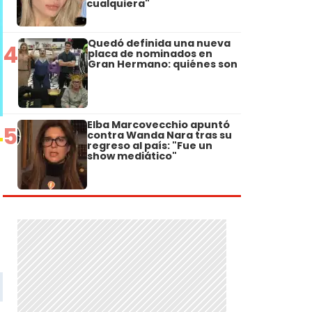
cualquiera"
Quedó definida una nueva
4
placa de nominados en
Gran Hermano: quiénes son
Elba Marcovecchio apuntó
5
contra Wanda Nara tras su
regreso al país: "Fue un
show mediático"