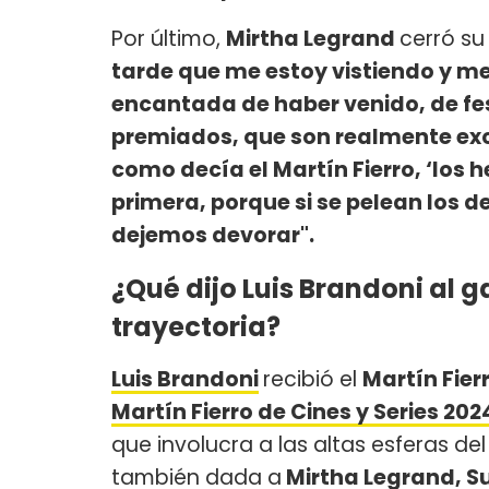
Por último,
Mirtha Legrand
cerró su
tarde que me estoy vistiendo y me
encantada de haber venido, de fest
premiados, que son realmente exce
como decía el Martín Fierro, ‘los 
primera, porque si se pelean los d
dejemos devorar".
¿Qué dijo Luis Brandoni al g
trayectoria?
Luis Brandoni
recibió el
Martín Fier
Martín Fierro de Cines y Series 202
que involucra a las altas esferas del
también dada a
Mirtha Legrand, S