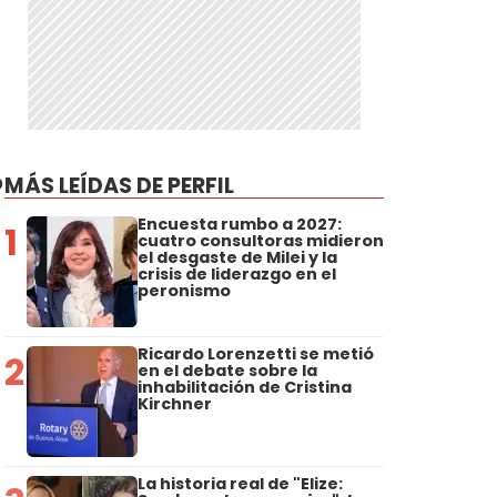
?
MÁS LEÍDAS DE PERFIL
Encuesta rumbo a 2027:
1
cuatro consultoras midieron
el desgaste de Milei y la
crisis de liderazgo en el
peronismo
Ricardo Lorenzetti se metió
2
en el debate sobre la
inhabilitación de Cristina
Kirchner
La historia real de "Elize: