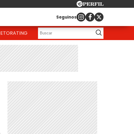
Seguinos
IETO
RATING