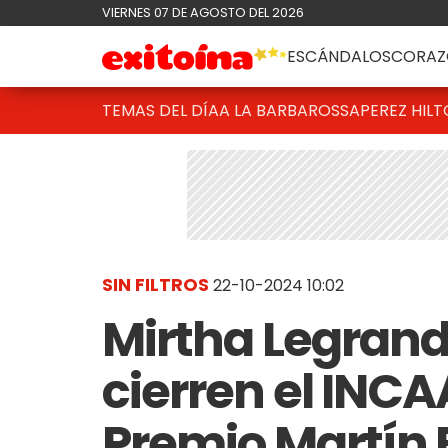
VIERNES 07 DE AGOSTO DEL 2026
ESCÁNDALOS
CORAZ
TEMAS DEL DÍA
A LA BARBAROSSA
PEREZ HIL
SIN FILTROS
22-10-2024 10:02
Mirtha Legrand
cierren el INCAA
Premio Martín F