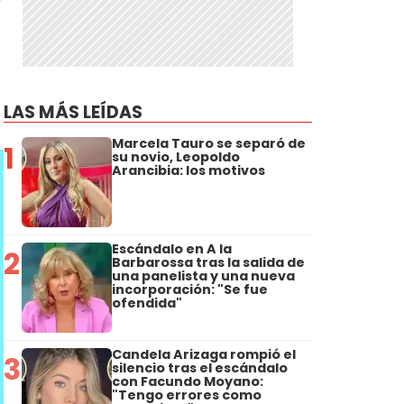
LAS MÁS LEÍDAS
Marcela Tauro se separó de
1
su novio, Leopoldo
Arancibia: los motivos
Escándalo en A la
2
Barbarossa tras la salida de
una panelista y una nueva
incorporación: "Se fue
ofendida"
Candela Arizaga rompió el
3
silencio tras el escándalo
con Facundo Moyano:
"Tengo errores como