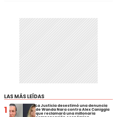
LAS MÁS LEÍDAS
La Justicia desestimó una denuncia
1
de Wanda Nara contra Alex Caniggia
que reclamará una millonaria