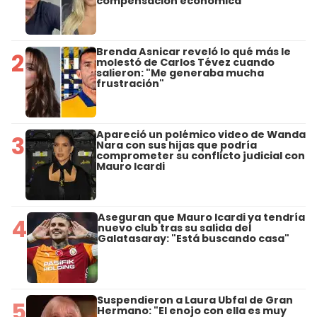
compensación económica
Brenda Asnicar reveló lo qué más le
2
molestó de Carlos Tévez cuando
salieron: "Me generaba mucha
frustración"
Apareció un polémico video de Wanda
3
Nara con sus hijas que podría
comprometer su conflicto judicial con
Mauro Icardi
Aseguran que Mauro Icardi ya tendría
4
nuevo club tras su salida del
Galatasaray: "Está buscando casa"
Suspendieron a Laura Ubfal de Gran
5
Hermano: "El enojo con ella es muy