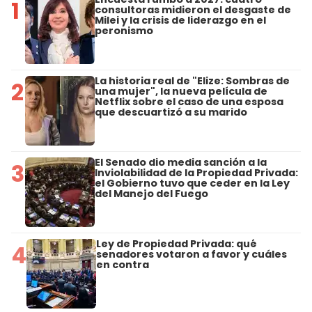
1
consultoras midieron el desgaste de
Milei y la crisis de liderazgo en el
peronismo
La historia real de "Elize: Sombras de
2
una mujer", la nueva película de
Netflix sobre el caso de una esposa
que descuartizó a su marido
El Senado dio media sanción a la
3
Inviolabilidad de la Propiedad Privada:
el Gobierno tuvo que ceder en la Ley
del Manejo del Fuego
Ley de Propiedad Privada: qué
4
senadores votaron a favor y cuáles
en contra