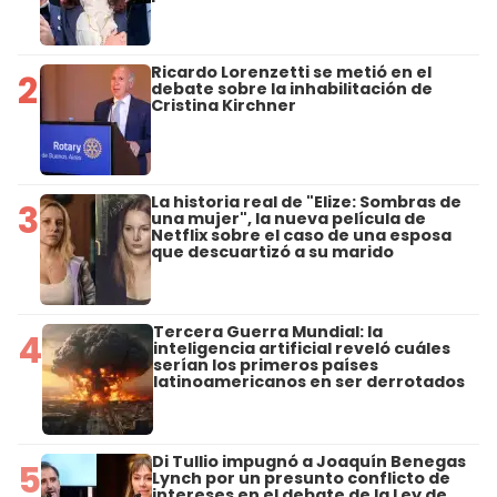
Ricardo Lorenzetti se metió en el
2
debate sobre la inhabilitación de
Cristina Kirchner
La historia real de "Elize: Sombras de
3
una mujer", la nueva película de
Netflix sobre el caso de una esposa
que descuartizó a su marido
Tercera Guerra Mundial: la
4
inteligencia artificial reveló cuáles
serían los primeros países
latinoamericanos en ser derrotados
Di Tullio impugnó a Joaquín Benegas
5
Lynch por un presunto conflicto de
intereses en el debate de la Ley de