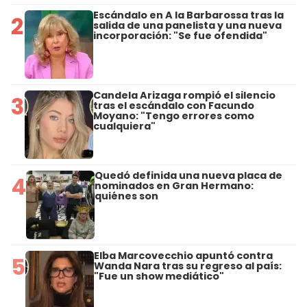
Escándalo en A la Barbarossa tras la
2
salida de una panelista y una nueva
incorporación: "Se fue ofendida"
Candela Arizaga rompió el silencio
3
tras el escándalo con Facundo
Moyano: "Tengo errores como
cualquiera"
Quedó definida una nueva placa de
4
nominados en Gran Hermano:
quiénes son
Elba Marcovecchio apuntó contra
5
Wanda Nara tras su regreso al país:
"Fue un show mediático"