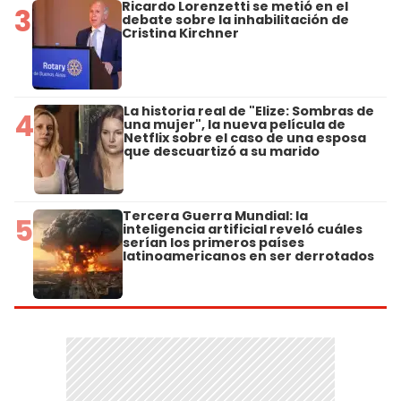
Ricardo Lorenzetti se metió en el
3
debate sobre la inhabilitación de
Cristina Kirchner
La historia real de "Elize: Sombras de
4
una mujer", la nueva película de
Netflix sobre el caso de una esposa
que descuartizó a su marido
Tercera Guerra Mundial: la
5
inteligencia artificial reveló cuáles
serían los primeros países
latinoamericanos en ser derrotados