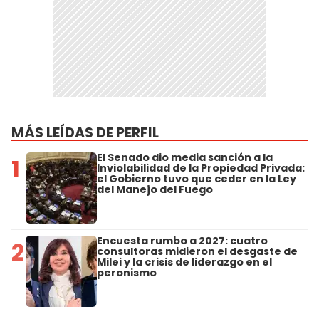
MÁS LEÍDAS DE PERFIL
El Senado dio media sanción a la
1
Inviolabilidad de la Propiedad Privada:
el Gobierno tuvo que ceder en la Ley
del Manejo del Fuego
Encuesta rumbo a 2027: cuatro
2
consultoras midieron el desgaste de
Milei y la crisis de liderazgo en el
peronismo