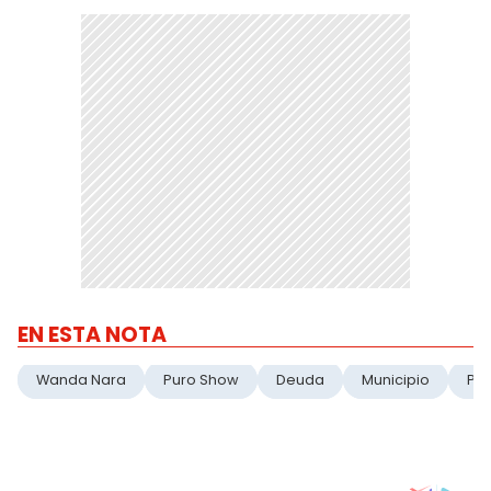
EN ESTA NOTA
Wanda Nara
Puro Show
Deuda
Municipio
Pr