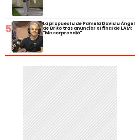
La propuesta de Pamela David a Ángel
5
de Brito tras anunciar el final de LAM:
"Me sorprendió"