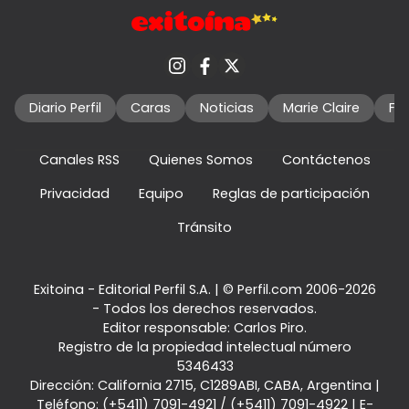
Diario Perfil
Caras
Noticias
Marie Claire
Fo
Canales RSS
Quienes Somos
Contáctenos
Privacidad
Equipo
Reglas de participación
Tránsito
Exitoina - Editorial Perfil S.A.
| © Perfil.com 2006-2026
- Todos los derechos reservados.
Editor responsable: Carlos Piro.
Registro de la propiedad intelectual número
5346433
Dirección:
California 2715
,
C1289ABI
,
CABA, Argentina
|
Teléfono:
(+5411) 7091-4921
/
(+5411) 7091-4922
| E-