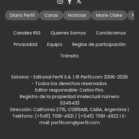
Diario Perfil
Caras
Noticias
Marie Claire
Fo
Canales RSS
Quienes Somos
Contáctenos
Privacidad
Equipo
Reglas de participación
Tránsito
Exitoina - Editorial Perfil S.A.
| © Perfil.com 2006-2026
- Todos los derechos reservados.
Editor responsable: Carlos Piro.
Registro de la propiedad intelectual número
5346433
Dirección:
California 2715
,
C1289ABI
,
CABA, Argentina
|
Teléfono:
(+5411) 7091-4921
/
(+5411) 7091-4922
| E-
mail:
perfilcom@perfil.com