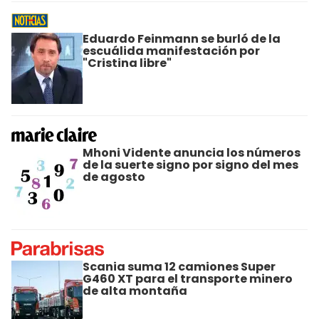
Eduardo Feinmann se burló de la
escuálida manifestación por
"Cristina libre"
Mhoni Vidente anuncia los números
de la suerte signo por signo del mes
de agosto
Scania suma 12 camiones Super
G460 XT para el transporte minero
de alta montaña