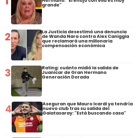
1
Hermano: "El enojo con ella es muy
grande"
La Justicia desestimó una denuncia
2
de Wanda Nara contra Alex Caniggia
que reclamará una millonaria
compensación económica
Rating: cuánto midió la salida de
3
Juanicar de Gran Hermano
Generación Dorada
Aseguran que Mauro Icardi ya tendría
4
nuevo club tras su salida del
Galatasaray: "Está buscando casa"