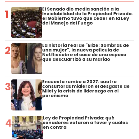
El Senado dio media sanción a la
1
Inviolabilidad de la Propiedad Privada:
el Gobierno tuvo que ceder en la Ley
del Manejo del Fuego
La historia real de "Elize: Sombras de
2
una mujer", la nueva película de
Netflix sobre el caso de una esposa
que descuartizó a su marido
Encuesta rumbo a 2027: cuatro
3
consultoras midieron el desgaste de
Milei y la crisis de liderazgo en el
peronismo
Ley de Propiedad Privada: qué
4
senadores votaron a favor y cuáles
en contra