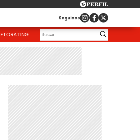
Seguinos
IETO
RATING