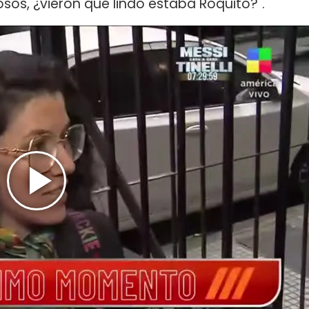
os, ¿vieron qué lindo estaba Roquito?".