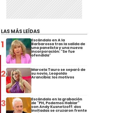
LAS MÁS LEÍDAS
Escándalo en A la
1
Barbarossa tras la salida de
una panelista y una nueva
incorporación: "Se fue
ofendida"
Marcela Tauro se separó de
2
su novio, Leopoldo
Arancibia: los motivos
Escándalo en la grabación
3
de "PH, Podemos Hablar"
con Andy Kusnetzoff: dos
invitadas se cruzaron frente