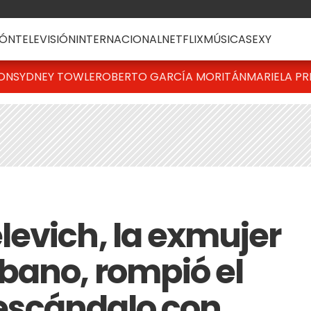
ÓN
TELEVISIÓN
INTERNACIONAL
NETFLIX
MÚSICA
SEXY
TON
SYDNEY TOWLE
ROBERTO GARCÍA MORITÁN
MARIELA PR
evich, la exmujer
bano, rompió el
l escándalo con