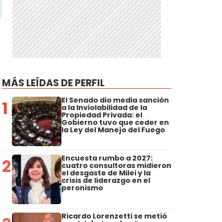
MÁS LEÍDAS DE PERFIL
El Senado dio media sanción
1
a la Inviolabilidad de la
Propiedad Privada: el
Gobierno tuvo que ceder en
la Ley del Manejo del Fuego
Encuesta rumbo a 2027:
2
cuatro consultoras midieron
el desgaste de Milei y la
crisis de liderazgo en el
peronismo
Ricardo Lorenzetti se metió