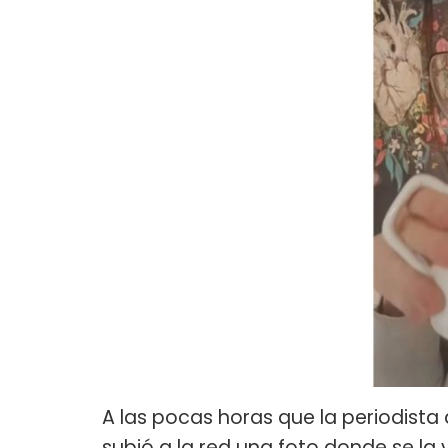
A las pocas horas que la periodista
subió a la red una foto donde se la 