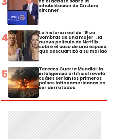
3
en el debate sobre la
inhabilitación de Cristina
Kirchner
La historia real de "Elize:
4
Sombras de una mujer", la
nueva película de Netflix
sobre el caso de una esposa
que descuartizó a su marido
Tercera Guerra Mundial: la
5
inteligencia artificial reveló
cuáles serían los primeros
países latinoamericanos en
ser derrotados