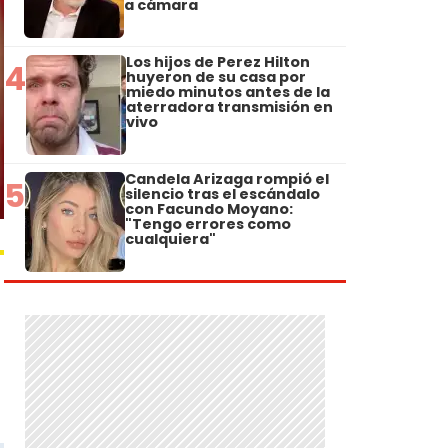
a cámara
Los hijos de Perez Hilton
4
huyeron de su casa por
miedo minutos antes de la
aterradora transmisión en
vivo
Candela Arizaga rompió el
5
silencio tras el escándalo
con Facundo Moyano:
"Tengo errores como
cualquiera"