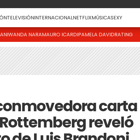
ÓN
TELEVISIÓN
INTERNACIONAL
NETFLIX
MÚSICA
SEXY
IANI
WANDA NARA
MAURO ICARDI
PAMELA DAVID
RATING
conmovedora carta
s Rottemberg reveló
to de Luis Brandoni