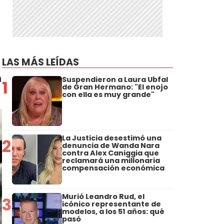
LAS MÁS LEÍDAS
n
Suspendieron a Laura Ubfal
1
de Gran Hermano: "El enojo
con ella es muy grande"
La Justicia desestimó una
2
denuncia de Wanda Nara
contra Alex Caniggia que
reclamará una millonaria
compensación económica
Murió Leandro Rud, el
3
icónico representante de
modelos, a los 51 años: qué
pasó