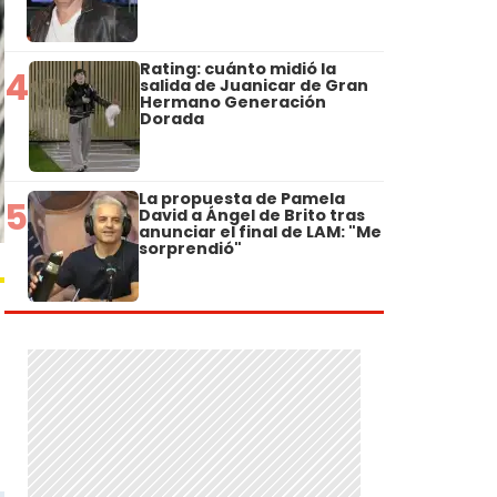
Rating: cuánto midió la
4
salida de Juanicar de Gran
Hermano Generación
Dorada
La propuesta de Pamela
5
David a Ángel de Brito tras
anunciar el final de LAM: "Me
sorprendió"