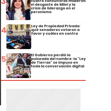
3
cuatro consultoras midieron
el desgaste de Milei y la
crisis de liderazgo en el
peronismo
Ley de Propiedad Privada:
4
qué senadores votaron a
favor y cuáles en contra
El Gobierno perdió la
5
pulseada del nombre: la "Ley
de Tierras" se impuso en
toda la conversación digital