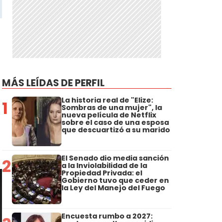
MÁS LEÍDAS DE PERFIL
La historia real de "Elize:
1
Sombras de una mujer", la
nueva película de Netflix
sobre el caso de una esposa
que descuartizó a su marido
El Senado dio media sanción
2
a la Inviolabilidad de la
Propiedad Privada: el
Gobierno tuvo que ceder en
la Ley del Manejo del Fuego
Encuesta rumbo a 2027: