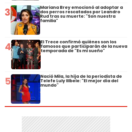
Mariana Brey emocionó al adoptar a
3
dos perros rescatados por Leandro
Rud tras su muerte: "Son nuestra
familia"
El Trece confirmó quiénes son los
4
famosos que participarán de la nueva
temporada de "Es mi sueño"
Nació Mila, la hija de la periodista de
5
Telefe Luly Illbele: "El mejor día del
mundo"