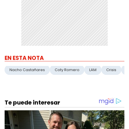
EN ESTA NOTA
Nacho Castañares
Coty Romero
LAM
Crisis
P