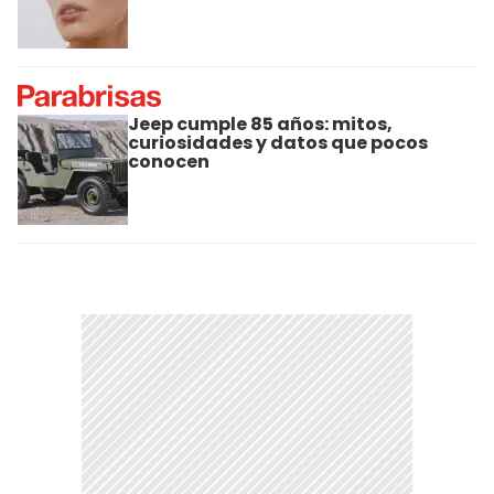
Jeep cumple 85 años: mitos,
curiosidades y datos que pocos
conocen