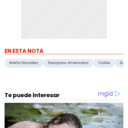
EN ESTA NOTA
Marta González
Desayuno Americano
Caída
Sup