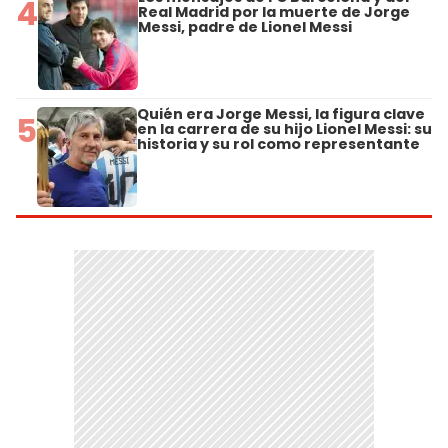
4
Real Madrid por la muerte de Jorge
Messi, padre de Lionel Messi
Quién era Jorge Messi, la figura clave
5
en la carrera de su hijo Lionel Messi: su
historia y su rol como representante